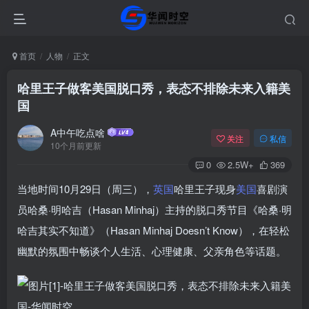
首页
人物
正文
哈里王子做客美国脱口秀，表态不排除未来入籍美
国
A中午吃点啥
关注
私信
10个月前更新
0
2.5W+
369
当地时间10月29日（周三），
英国
哈里王子现身
美国
喜剧演
员哈桑·明哈吉（Hasan Minhaj）主持的脱口秀节目《哈桑·明
哈吉其实不知道》（Hasan Minhaj Doesn’t Know），在轻松
幽默的氛围中畅谈个人生活、心理健康、父亲角色等话题。