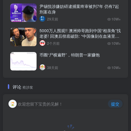
尹锡悦涉嫌妨碍逮捕案终审被判7年 仍有7起
刑案在身
29天前
10W+
5000万人围观!! 澳洲帅哥跑到中国“相亲角”找
老婆! 回澳后彻底破防: “中国像刻在血液里的
家”! 全网疯狂热议…
2个月前
10W+
币圈“尸横遍野”，特朗普一家赚饱
38天前
10W+
评论
抢沙发
欢迎您留下宝贵的见解！
提交