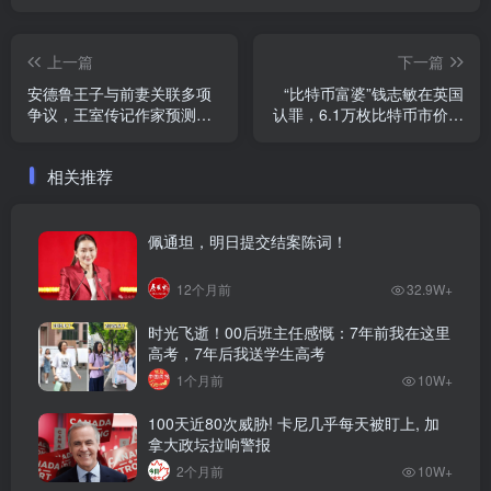
上一篇
下一篇
安德鲁王子与前妻关联多项
“比特币富婆”钱志敏在英国
争议，王室传记作家预测二
认罪，6.1万枚比特币市价已
人可能入狱
达493亿元，赃款归谁？
相关推荐
佩通坦，明日提交结案陈词！
12个月前
32.9W+
时光飞逝！00后班主任感慨：7年前我在这里
高考，7年后我送学生高考
1个月前
10W+
100天近80次威胁! 卡尼几乎每天被盯上, 加
拿大政坛拉响警报
2个月前
10W+