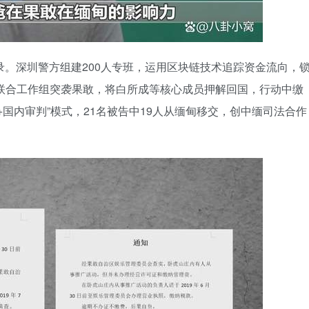
录。深圳警方组建200人专班，运用区块链技术追踪资金流向，
中缅联合工作组突袭果敢，将白所成等核心成员押解回国，行动中缴
证+国内审判”模式，21名被告中19人从缅甸移交，创中缅司法合作