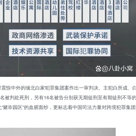
法院对震惊中外的缅北白家犯罪集团案作出一审判决。主犯白所成、
罪名被判处死刑，另有16名被告分别获无期徒刑至有期徒刑不等
“赌诈园区”的血腥面纱，更标志着中国司法力量对跨境犯罪集团