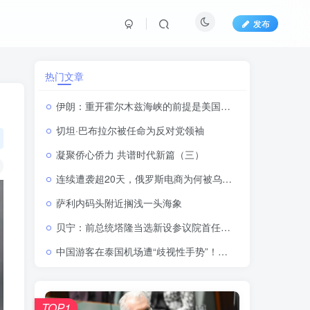
发布
热门文章
伊朗：重开霍尔木兹海峡的前提是美国满足5个条件
切坦·巴布拉尔被任命为反对党领袖
凝聚侨心侨力 共谱时代新篇（三）
连续遭袭超20天，俄罗斯电商为何被乌克兰无人机盯上？
萨利内码头附近搁浅一头海象
贝宁：前总统塔隆当选新设参议院首任议长 两院制议会体系正式落地
中国游客在泰国机场遭“歧视性手势”！副部长发话：不可接受，严惩！
TOP1