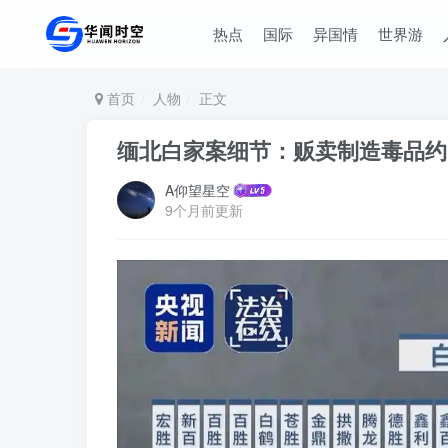
热点
国际
异国情
世界游
首页
人物
正文
缅北白家案细节：贩卖制造毒品约
A仰望星空
9个月前更新