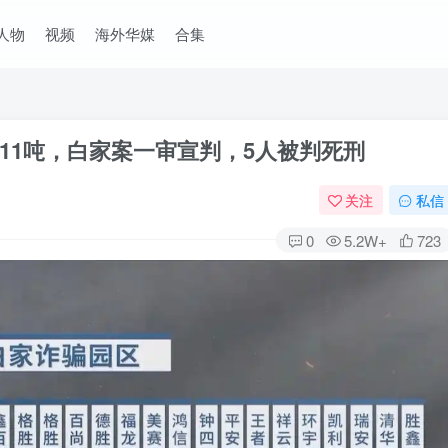
人物
视频
海外华媒
合集
11吨，白家案一审宣判，5人被判死刑
关注
私信
0
5.2W+
723