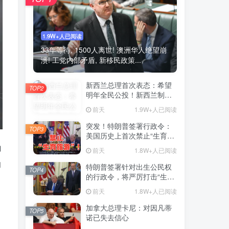
1.9W+人已阅读
33年等待, 1500人离世! 澳洲华人绝望崩
溃! 工党内部矛盾, 新移民政策...
新西兰总理首次表态：希望
TOP2
明年全民公投！新西兰制度
或变天
前天
1.9W+人已阅读
突发！特朗普签署行政令：
TOP3
美国历史上首次禁止“生育旅
游”！
白
前天
1.8W+人已阅读
的
特朗普签署针对出生公民权
TOP4
的行政令，将严厉打击“生育
旅游”
前天
1.8W+人已阅读
加拿大总理卡尼：对因凡蒂
TOP5
诺已失去信心