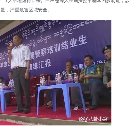
遇害，1人不堪虐待自杀。白应苍等人长期操控甲基苯丙胺制造，涉
剂量，严重危害区域安全。