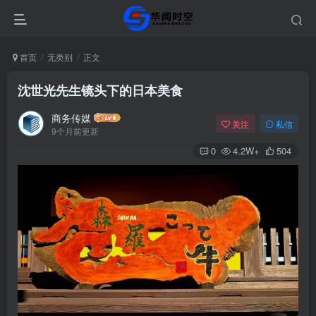
首页
无类别
正文
沈世光先生镜头下的日本美食
商务传媒
关注
私信
9个月前更新
0
4.2W+
504