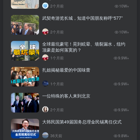
2个月前
10W+
武契奇游览长城，知道中国朋友称呼“577”
2个月前
10W+
全球最坑豪宅！晃到眩晕、墙裂漏水，纽约
顶豪是如何落寞的？
1个月前
9.9W+
扎姐揭秘最爱的中国味蕾
1个月前
9.9W+
一位特殊的客人来到北京
2个月前
9.9W+
大韩民国第49届国务总理金民锡离任仪式
36天前
9.8W+