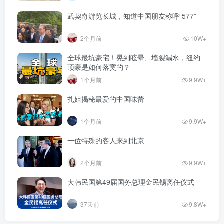
武契奇游览长城，知道中国朋友称呼“577”
2个月前
10W+
全球最坑豪宅！晃到眩晕、墙裂漏水，纽约
顶豪是如何落寞的？
1个月前
9.9W+
扎姐揭秘最爱的中国味蕾
1个月前
9.9W+
一位特殊的客人来到北京
2个月前
9.9W+
大韩民国第49届国务总理金民锡离任仪式
37天前
9.8W+