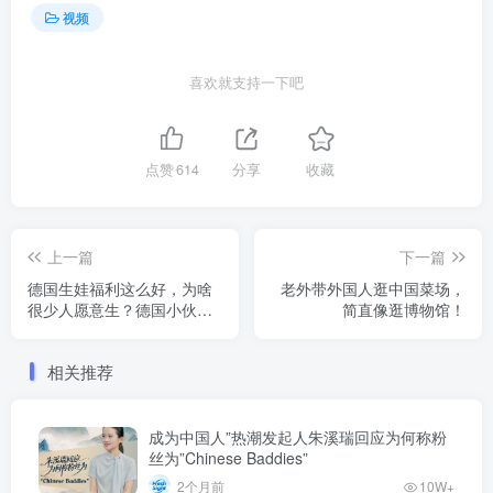
视频
喜欢就支持一下吧
点赞
614
分享
收藏
上一篇
下一篇
德国生娃福利这么好，为啥
老外带外国人逛中国菜场，
很少人愿意生？德国小伙透
简直像逛博物馆！
露难言之隐！
相关推荐
成为中国人”热潮发起人朱溪瑞回应为何称粉
丝为”Chinese Baddies”
2个月前
10W+