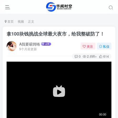
首页
视频
正文
拿100块钱挑战全球最大夜市，给我整破防了！
A我要嚯阔咯
关注
私信
9个月前更新
0
2.6W+
614