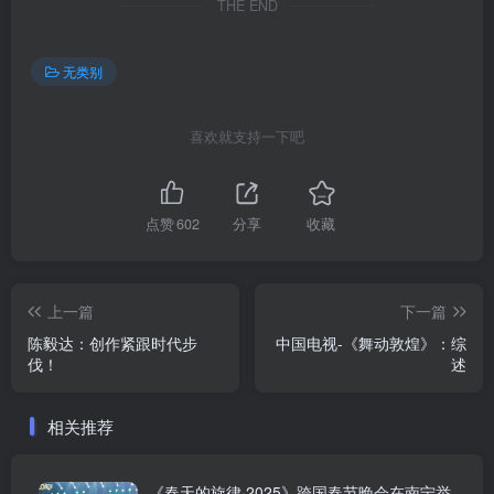
THE END
无类别
喜欢就支持一下吧
点赞
602
分享
收藏
上一篇
下一篇
陈毅达：创作紧跟时代步
中国电视-《舞动敦煌》：综
伐！
述
相关推荐
《春天的旋律·2025》跨国春节晚会在南宁举