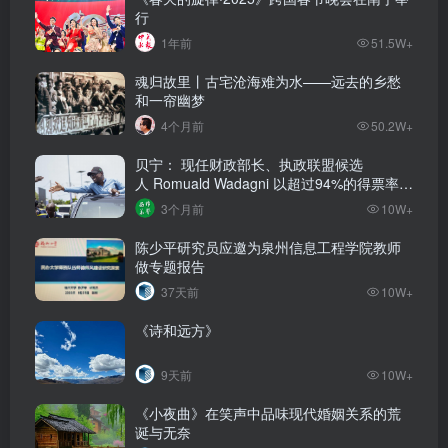
行
1年前
51.5W+
魂归故里丨古宅沧海难为水——远去的乡愁
和一帘幽梦
4个月前
50.2W+
贝宁： 现任财政部长、执政联盟候选
人‌ Romuald Wadagni 以超过94%的得票率当
选新任总统‌
3个月前
10W+
陈少平研究员应邀为泉州信息工程学院教师
做专题报告
37天前
10W+
《诗和远方》
9天前
10W+
《小夜曲》在笑声中品味现代婚姻关系的荒
诞与无奈