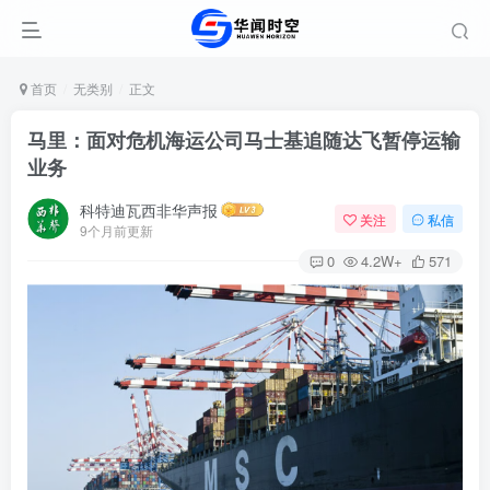
首页
无类别
正文
马里：面对危机海运公司马士基追随达飞暂停运输
业务
科特迪瓦西非华声报
关注
私信
9个月前更新
0
4.2W+
571