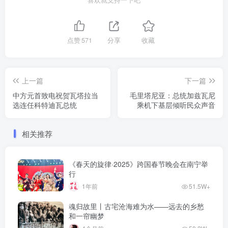
点赞
571
分享
收藏
上一篇
下一篇
中方元首致电祝贺瓦塔拉当
毛里塔尼亚：总统加兹瓦尼
选连任科特迪瓦总统
乘机下基层倾听民众声音
相关推荐
《春天的旋律·2025》跨国春节晚会在南宁举
行
1年前
51.5W+
魂归故里丨古宅沧海难为水——远去的乡愁
和一帘幽梦