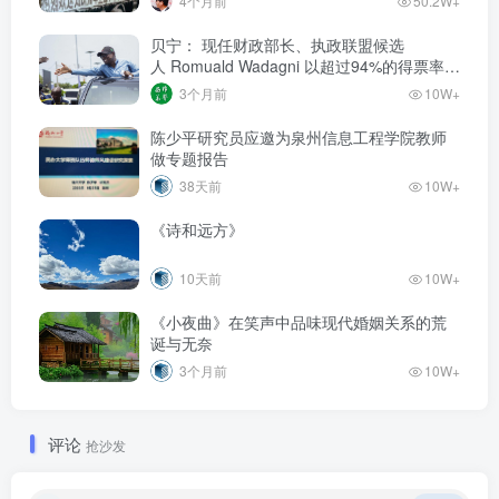
4个月前
50.2W+
贝宁： 现任财政部长、执政联盟候选
人‌ Romuald Wadagni 以超过94%的得票率当
选新任总统‌
3个月前
10W+
陈少平研究员应邀为泉州信息工程学院教师
做专题报告
38天前
10W+
《诗和远方》
10天前
10W+
《小夜曲》在笑声中品味现代婚姻关系的荒
诞与无奈
3个月前
10W+
评论
抢沙发