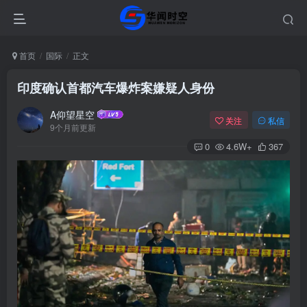
首页
国际
正文
印度确认首都汽车爆炸案嫌疑人身份
A仰望星空
关注
私信
9个月前更新
0
4.6W+
367