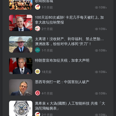
歌响彻洛城
1个月前
10W+
100天近80次威胁! 卡尼几乎每天被盯上, 加
拿大政坛拉响警报
2个月前
10W+
太离谱！没收财产、剥夺福利、禁止堕胎…
澳洲政客，纷纷对华人移民“开刀”！
1个月前
10W+
特朗普宣布加征关税，加拿大声明
18天前
10W+
墨西哥倒打一耙：中国害别人破产
4个月前
10W+
萬希泉 x 大溈(國際) 人工智能科技 共推「大
溈陀飛輪腕表」
2个月前
10W+