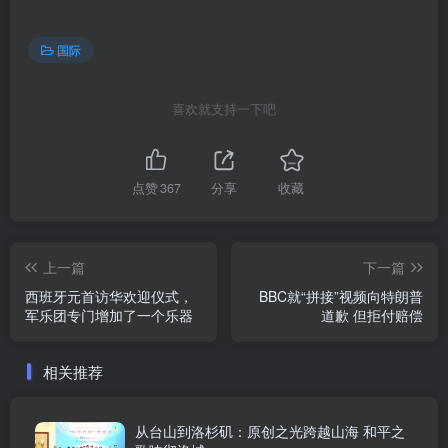
国际
喜欢就支持一下吧
点赞
367
分享
收藏
上一篇
下一篇
西班牙元首访华欢迎仪式，
BBC就“拼接”视频向特朗普
军乐团专门增加了一个乐器
道歉 但拒付赔偿
相关推荐
从台山到洛杉矶：原创之光跨越山海 和平之