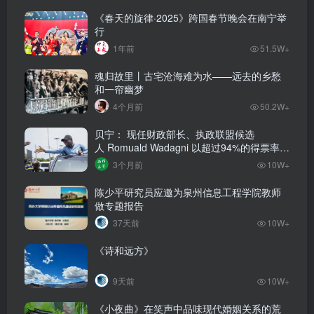
《春天的旋律·2025》跨国春节晚会在南宁举
行
1年前
51.5W+
魂归故里丨古宅沧海难为水——远去的乡愁
和一帘幽梦
4个月前
50.2W+
贝宁： 现任财政部长、执政联盟候选
人‌ Romuald Wadagni 以超过94%的得票率当
选新任总统‌
3个月前
10W+
陈少平研究员应邀为泉州信息工程学院教师
做专题报告
37天前
10W+
《诗和远方》
9天前
10W+
《小夜曲》在笑声中品味现代婚姻关系的荒