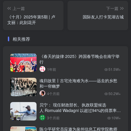
上一篇
下一篇
《十月》2025年第5期 | 卢
国际友人打卡芜湖古城
文丽：此刻花开
相关推荐
《春天的旋律·2025》跨国春节晚会在南宁举
行
1年前
51.5W+
魂归故里丨古宅沧海难为水——远去的乡愁
和一帘幽梦
4个月前
50.2W+
贝宁： 现任财政部长、执政联盟候选
人‌ Romuald Wadagni 以超过94%的得票率当
选新任总统‌
3个月前
10W+
陈少平研究员应邀为泉州信息工程学院教师