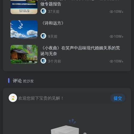
做专题报告
37天前
10W+
《诗和远方》
9天前
10W+
《小夜曲》在笑声中品味现代婚姻关系的荒
诞与无奈
3个月前
10W+
评论
抢沙发
欢迎您留下宝贵的见解！
提交