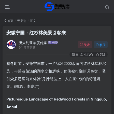
首页
无类别
正文
安徽宁国：红杉林美景引客来
澳大利亚华厦传媒
关注
私信
9个月前更新
0
4.1W+
762
初冬时节，安徽宁国市，一片绵延2000余亩的红杉林层林尽
染，与碧波荡漾的湖水交相辉映，仿佛被打翻的调色盘，吸
引众多游客前来体验“舟行碧波上，人在画中游”的诗意境
界。(图源：李晓红)
Picturesque Landscape of Redwood Forests in Ningguo,
Anhui