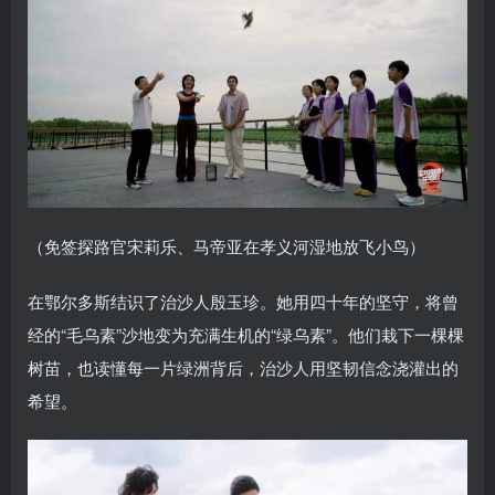
（免签探路官宋莉乐、马帝亚在孝义河湿地放飞小鸟）
在鄂尔多斯结识了治沙人殷玉珍。她用四十年的坚守，将曾
经的“毛乌素”沙地变为充满生机的“绿乌素”。他们栽下一棵棵
树苗，也读懂每一片绿洲背后，治沙人用坚韧信念浇灌出的
希望。