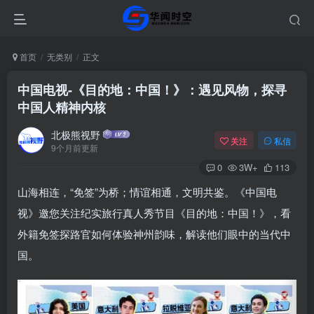
首页
无类别
正文
中国电视-《目的地：中国！》：遇见风物，探寻
中国人精神内核
北极熊视野
关注
私信
9个月前更新
0
3W+
113
山海相连，“免签”为桥；情谊相通，文明共鉴。《中国电
视》邀您关注纪实旅行真人秀节目《目的地：中国！》，看
外籍免签探路官如何体验神州韵味，解读他们眼中的当代中
国。