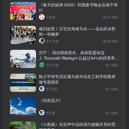
《春天的旋律·2025》跨国春节晚会在南宁举
行
1年前
51.5W+
魂归故里丨古宅沧海难为水——远去的乡愁
和一帘幽梦
4个月前
50.2W+
贝宁： 现任财政部长、执政联盟候选
人‌ Romuald Wadagni 以超过94%的得票率当
选新任总统‌
3个月前
10W+
陈少平研究员应邀为泉州信息工程学院教师
做专题报告
37天前
10W+
《诗和远方》
9天前
10W+
《小夜曲》在笑声中品味现代婚姻关系的荒