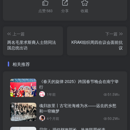
点赞
583
分享
收藏
上一篇
下一篇
两名毛里求斯裔人士陪同法
KRAK组织周四在议会面前抗
国总统出访
议
相关推荐
《春天的旋律·2025》跨国春节晚会在南宁举
行
1年前
51.5W+
魂归故里丨古宅沧海难为水——远去的乡愁
和一帘幽梦
4个月前
50.2W+
贝宁： 现任财政部长、执政联盟候选