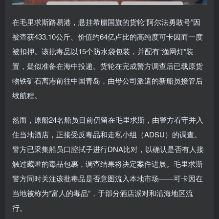
在毛里求斯路易港，悬挂希腊国旗的货轮“阿尔法勇敢号”因
被查获433.10公斤、价值约64亿卢比的高纯度可卡因而一度
被扣押。该批毒品以15个防水袋包装，并配有“渔网灯”装
置，疑似准备在海中投递。货轮在完成警方调查后已载原货
物铁矿石离港前往中国青岛，由母公司派遣的新船员接管后
续航程。
然而，原船24名船员目前仍留在毛里求斯，由警方看守并入
住当地酒店，正接受反毒品和走私小组（ADSU）的调查。
警方已采集船员口腔拭子进行DNA比对，以确认是否有人接
触过藏匿的毒品包裹，调查结果将决定案件进展。毛里求斯
警方同时关注该批毒品是否意图流入本地市场——可卡因在
当地被称为“富人的毒品”，于部分酒店派对和沿海地区流
行。