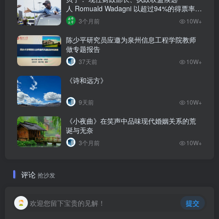
人‌ Romuald Wadagni 以超过94%的得票率当
选新任总统‌
3个月前
10W+
陈少平研究员应邀为泉州信息工程学院教师
做专题报告
37天前
10W+
《诗和远方》
9天前
10W+
《小夜曲》在笑声中品味现代婚姻关系的荒
诞与无奈
3个月前
10W+
评论
抢沙发
欢迎您留下宝贵的见解！
提交