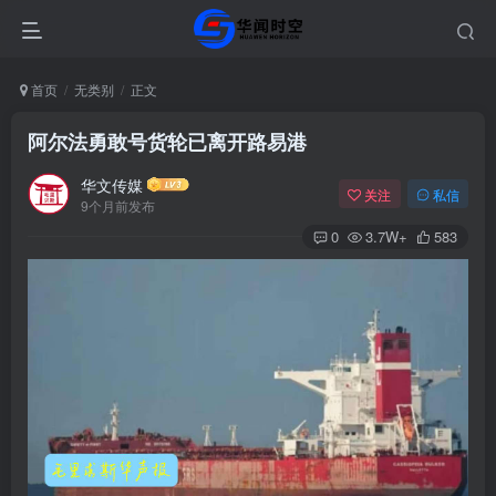
首页
无类别
正文
阿尔法勇敢号货轮已离开路易港
华文传媒
关注
私信
9个月前发布
0
3.7W+
583