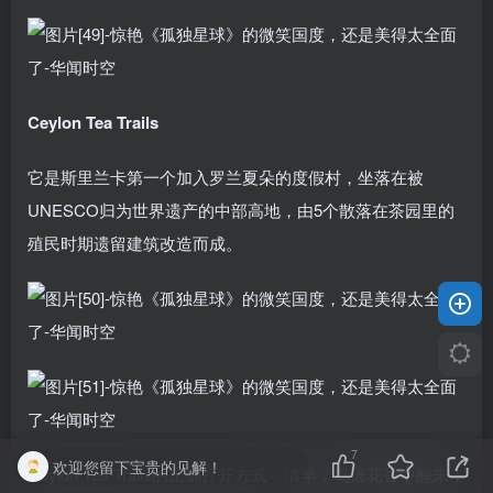
Ceylon Tea Trails
它是斯里兰卡第一个加入罗兰夏朵的度假村，坐落在被
UNESCO归为世界遗产的中部高地，由5个散落在茶园里的
殖民时期遗留建筑改造而成。
7
欢迎您留下宝贵的见解！
Ceylon Tea Trails的正确打开方式：清早，鸟语花香中醒来，