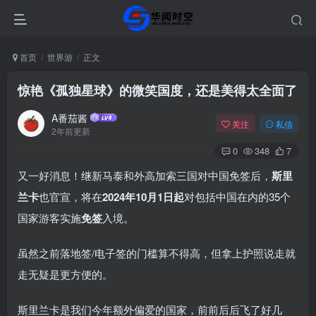
首页
世界游
正文
惊艳《孤独星球》的微笑国度，还是美得太全面了
A番茄酱
关注
私信
2年前更新
0
348
7
又一好消息！继新马泰和外高加索三国对中国免签后，
斯里
兰卡
也官宣，将在
2024年10月1日起
对包括中国在内的35个
国家游客实施
免签
入境。
虽然之前落地签/电子签的门槛算不得高，但拿上护照说走就
走无疑是更方便的。
斯里兰卡是我们今年额外偏爱的国家，前前后后飞了好几