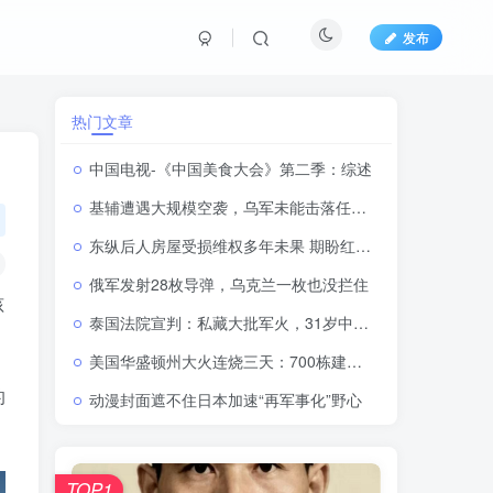
发布
热门文章
中国电视-《中国美食大会》第二季：综述
基辅遭遇大规模空袭，乌军未能击落任何一枚俄罗斯导弹
东纵后人房屋受损维权多年未果 期盼红色社团发声纾解安居难题
俄军发射28枚导弹，乌克兰一枚也没拦住
孩
泰国法院宣判：私藏大批军火，31岁中国籍男子获刑46年
美国华盛顿州大火连烧三天：700栋建筑被毁，64000人紧急撤离
的
动漫封面遮不住日本加速“再军事化”野心
TOP1