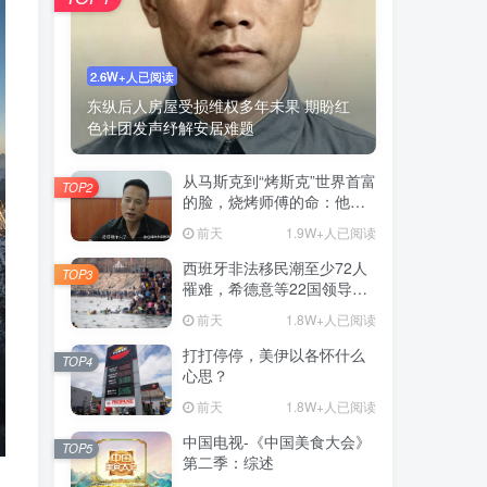
2.6W+人已阅读
东纵后人房屋受损维权多年未果 期盼红
色社团发声纾解安居难题
从马斯克到“烤斯克”世界首富
TOP2
的脸，烧烤师傅的命：他靠
一张脸营业额翻4倍
前天
1.9W+人已阅读
西班牙非法移民潮至少72人
TOP3
罹难，希德意等22国领导人
签署联名信
前天
1.8W+人已阅读
打打停停，美伊以各怀什么
TOP4
心思？
前天
1.8W+人已阅读
中国电视-《中国美食大会》
TOP5
第二季：综述