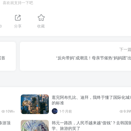
喜欢就支持一下吧
0
分享
收藏
下一
居首
“反向带妈”成潮流！母亲节催热“妈妈团”
逛完阿布扎比、迪拜，我终于懂了国际化城
的标准
10W+
1个月前
9.9
春游顶
韩元一路跌，人民币越来越“值钱”？去韩国
学、旅游的笑了