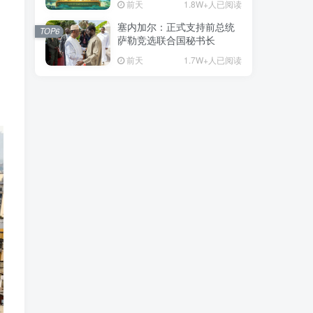
前天
1.8W+人已阅读
塞内加尔：正式支持前总统
TOP6
萨勒竞选联合国秘书长
前天
1.7W+人已阅读