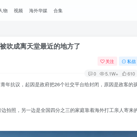
人物
视频
海外华媒
合集
就被吹成离天堂最近的地方了
关注
私信
0
5.1W+
610
规模青年抗议，起因是政府把26个社交平台给封闭，原因是政客的
旁边拍照，另一边是全国四分之三的家庭靠着海外打工亲人寄来
。