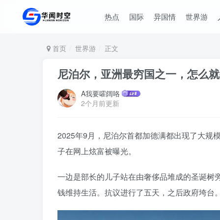
热点
国际
异国情
世界游
首页
世界游
正文
尼泊尔，亚洲最穷国之一，怎么
A我要嚯阔咯
2个月前更新
2025年9月，尼泊尔首都加德满都出现了大
子在网上炫富被曝光。
一边是部长的儿子站在由奢侈品堆成的圣诞树
钱维持生活。抗议进行了五天，之后政府垮台