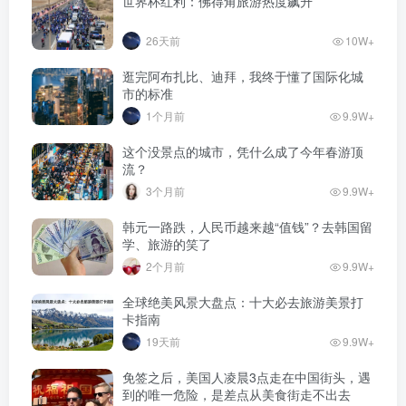
世界杯红利：佛得角旅游热度飙升
26天前
10W+
逛完阿布扎比、迪拜，我终于懂了国际化城
市的标准
1个月前
9.9W+
这个没景点的城市，凭什么成了今年春游顶
流？
3个月前
9.9W+
韩元一路跌，人民币越来越“值钱”？去韩国留
学、旅游的笑了
2个月前
9.9W+
全球绝美风景大盘点：十大必去旅游美景打
卡指南
19天前
9.9W+
免签之后，美国人凌晨3点走在中国街头，遇
到的唯一危险，是差点从美食街走不出去