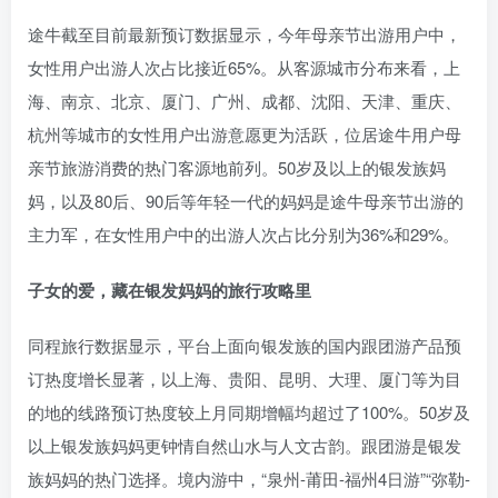
途牛截至目前最新预订数据显示，今年母亲节出游用户中，
女性用户出游人次占比接近65%。从客源城市分布来看，上
海、南京、北京、厦门、广州、成都、沈阳、天津、重庆、
杭州等城市的女性用户出游意愿更为活跃，位居途牛用户母
亲节旅游消费的热门客源地前列。50岁及以上的银发族妈
妈，以及80后、90后等年轻一代的妈妈是途牛母亲节出游的
主力军，在女性用户中的出游人次占比分别为36%和29%。
子女的爱，藏在银发妈妈的旅行攻略里
同程旅行数据显示，平台上面向银发族的国内跟团游产品预
订热度增长显著，以上海、贵阳、昆明、大理、厦门等为目
的地的线路预订热度较上月同期增幅均超过了100%。50岁及
以上银发族妈妈更钟情自然山水与人文古韵。跟团游是银发
族妈妈的热门选择。境内游中，“泉州-莆田-福州4日游”“弥勒-