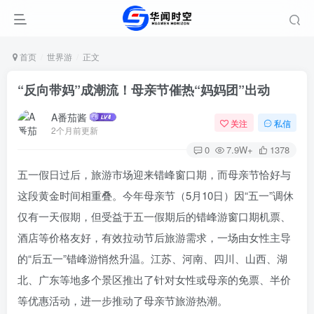
首页
世界游
正文
“反向带妈”成潮流！母亲节催热“妈妈团”出动
A番茄酱
关注
私信
2个月前更新
0
7.9W+
1378
五一假日过后，旅游市场迎来错峰窗口期，而母亲节恰好与
这段黄金时间相重叠。今年母亲节（5月10日）因“五一”调休
仅有一天假期，但受益于五一假期后的错峰游窗口期机票、
酒店等价格友好，有效拉动节后旅游需求，一场由女性主导
的“后五一”错峰游悄然升温。江苏、河南、四川、山西、湖
北、广东等地多个景区推出了针对女性或母亲的免票、半价
等优惠活动，进一步推动了母亲节旅游热潮。