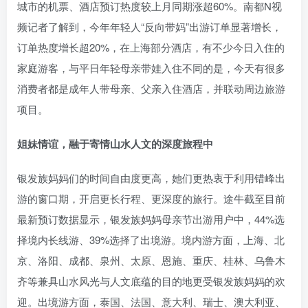
城市的机票、酒店预订热度较上月同期涨超60%。南都N视
频记者了解到，今年年轻人“反向带妈”出游订单显著增长，
订单热度增长超20%，在上海部分酒店，有不少今日入住的
家庭游客，与平日年轻母亲带娃入住不同的是，今天有很多
消费者都是成年人带母亲、父亲入住酒店，并联动周边旅游
项目。
姐妹情谊，融于
寄情山水人文
的
深度旅程中
银发族妈妈们的时间自由度更高，她们更热衷于利用错峰出
游的窗口期，开启更长行程、更深度的旅行。途牛截至目前
最新预订数据显示，银发族妈妈母亲节出游用户中，44%选
择境内长线游、39%选择了出境游。境内游方面，上海、北
京、洛阳、成都、泉州、太原、恩施、重庆、桂林、乌鲁木
齐等兼具山水风光与人文底蕴的目的地更受银发族妈妈的欢
迎。出境游方面，泰国、法国、意大利、瑞士、澳大利亚、