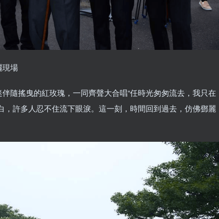
灑現場
迷伴隨搖曳的紅玫瑰，一同齊聲大合唱“任時光匆匆流去，我只在
告白，許多人忍不住流下眼淚。這一刻，時間回到過去，仿佛鄧麗