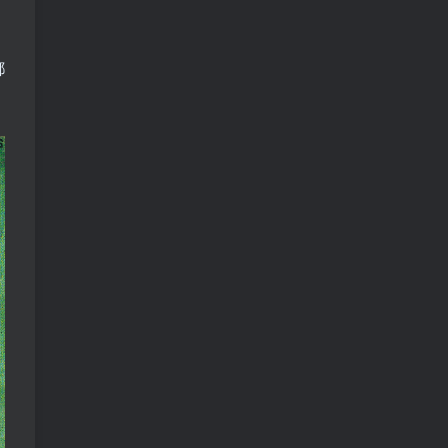
，
、
鄧