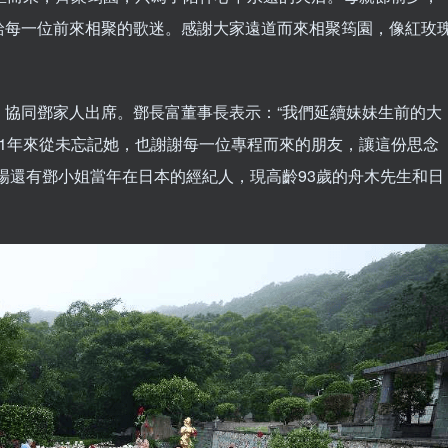
給每一位前來相聚的歌迷。感謝大家遠道而來相聚筠園，像紅玫
，協同鄧家人出席。鄧長富董事長表示：“我們延續妹妹生前的大
1年來從未忘記她，也謝謝每一位專程而來的朋友，讓這份思念
場還有鄧小姐當年在日本的經紀人，現高齡93歲的舟木先生和日