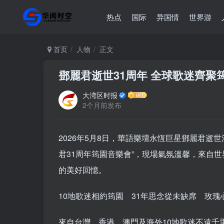
热点
国际
异国情
世界游
首页
人物
正文
鄧麗君逝世31周年 全球歌迷齊聚
大湾区时报
2个月前发布
2026年5月8日，華語樂壇永恆巨星鄧麗君逝
君31周年筠園音樂會”，現場氣氛溫馨，來自
的美好回憶。
10地歌迷相約筠園 31年思念從未缺席 玫瑰
來自台灣、香港、澳門及海外10地歌迷不遠千