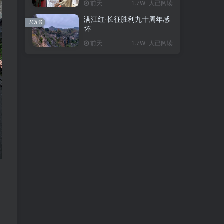
前天
1.7W+人已阅读
满江红·长征胜利九十周年感
TOP6
怀
前天
1.7W+人已阅读