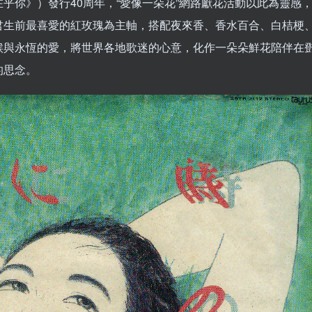
乎你》）發行40周年，“愛像一朵花”網路獻花活動以此為靈感
君生前最喜愛的紅玫瑰為主軸，搭配夜來香、香水百合、白桔梗
候與永恆的愛，將世界各地歌迷的心意，化作一朵朵鮮花陪伴在
的思念。