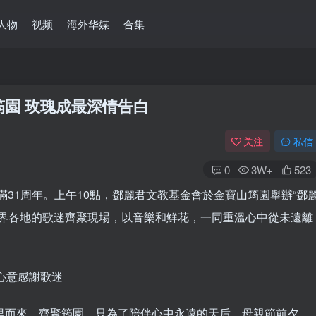
人物
视频
海外华媒
合集
筠園 玫瑰成最深情告白
关注
私信
0
3W+
523
世滿31周年。上午10點，鄧麗君文教基金會於金寶山筠園舉辦“鄧
世界各地的歌迷齊聚現場，以音樂和鮮花，一同重溫心中從未遠離
心意感謝歌迷
里而來，齊聚筠園，只為了陪伴心中永遠的天后。母親節前夕，