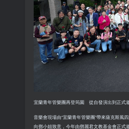
宜蘭青年管樂團再登筠園 從自發演出到正式
音樂會現場由“宜蘭青年管樂團”帶來薩克斯風
向鄧小姐致意，今年由鄧麗君文教基金會正式