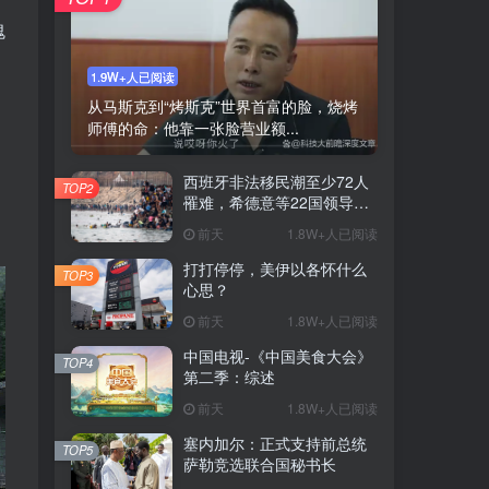
瑰
1.9W+人已阅读
从马斯克到“烤斯克”世界首富的脸，烧烤
师傅的命：他靠一张脸营业额...
西班牙非法移民潮至少72人
TOP2
罹难，希德意等22国领导人
签署联名信
前天
1.8W+人已阅读
打打停停，美伊以各怀什么
TOP3
心思？
前天
1.8W+人已阅读
中国电视-《中国美食大会》
TOP4
第二季：综述
前天
1.8W+人已阅读
塞内加尔：正式支持前总统
TOP5
萨勒竞选联合国秘书长