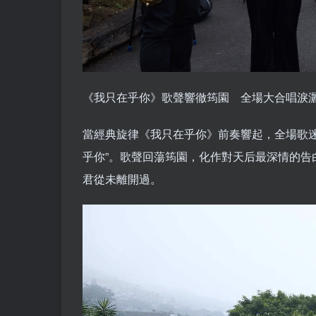
《我只在乎你》歌聲響徹筠園 全場大合唱淚
當經典旋律《我只在乎你》前奏響起，全場歌
乎你”。歌聲回蕩筠園，化作對天后最深情的
君從未離開過。