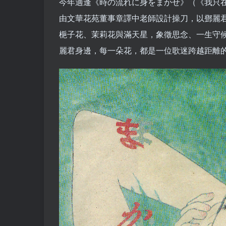
今年適逢《時の流れに身をまかせ》（《我只在
由文華花苑董事章譯中老師設計操刀，以鄧麗
梔子花、茉莉花與滿天星，象徵思念、一生守
麗君身邊，每一朵花，都是一位歌迷跨越距離