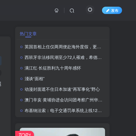
发布
热门文章
英国首相上任仅两周便赴海外度假，更推重刑犯提前释放计划
西班牙非法移民潮至少72人罹难，希德意等22国领导人签署联名信
满江红·长征胜利九十周年感怀
淺谈“面相”
麗
动漫封面遮不住日本加速“再军事化”野心
澳门辛亥·黄埔协进会访问团考察广州华立学院（江门校区）
布基纳法索：电子交通罚单系统上线12小时查获千起违规
TOP1