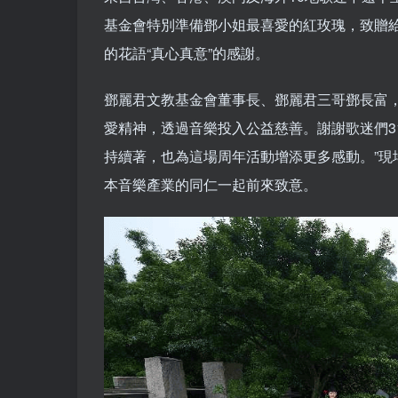
基金會特別準備鄧小姐最喜愛的紅玫瑰，致贈
的花語“真心真意”的感謝。
鄧麗君文教基金會董事長、鄧麗君三哥鄧長富
愛精神，透過音樂投入公益慈善。謝謝歌迷們3
持續著，也為這場周年活動增添更多感動。”現
本音樂產業的同仁一起前來致意。