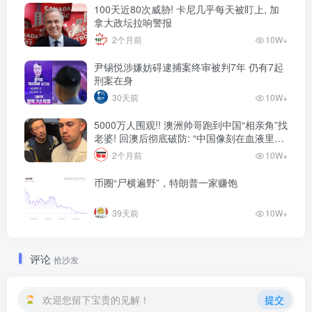
100天近80次威胁! 卡尼几乎每天被盯上, 加
拿大政坛拉响警报
2个月前
10W+
尹锡悦涉嫌妨碍逮捕案终审被判7年 仍有7起
刑案在身
30天前
10W+
5000万人围观!! 澳洲帅哥跑到中国“相亲角”找
老婆! 回澳后彻底破防: “中国像刻在血液里的
家”! 全网疯狂热议…
2个月前
10W+
币圈“尸横遍野”，特朗普一家赚饱
39天前
10W+
评论
抢沙发
欢迎您留下宝贵的见解！
提交