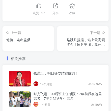
点赞
597
分享
收藏
上一篇
下一篇
他信，走出监狱
一路跌跌撞撞，站上最高领
奖台！国乒男团，靠什么
赢？
相关推荐
佩通坦，明日提交结案陈词！
12个月前
32.9W+
时光飞逝！00后班主任感慨：7年前我在这里
高考，7年后我送学生高考
1个月前
10W+