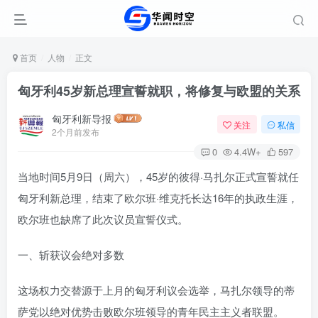
首页
人物
正文
匈牙利45岁新总理宣誓就职，将修复与欧盟的关系
匈牙利新导报
关注
私信
2个月前发布
0
4.4W+
597
当地时间5月9日（周六），45岁的彼得·马扎尔正式宣誓就任
匈牙利新总理，结束了欧尔班·维克托长达16年的执政生涯，
欧尔班也缺席了此次议员宣誓仪式。
一、斩获议会绝对多数
这场权力交替源于上月的匈牙利议会选举，马扎尔领导的蒂
萨党以绝对优势击败欧尔班领导的青年民主主义者联盟。