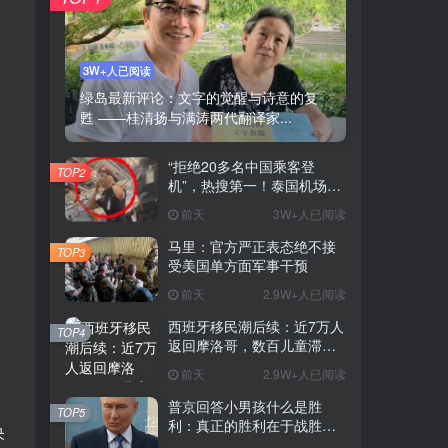
3W+人已阅读
绿岛最新评论：文字的觉醒与诗意的复
甦 ——桂清扬与满涛两代翻译家...
“拒绝20多名中国乘客登
TOP2
机”，热搜第一！泰国机场方
道歉
前天
3W+人已阅读
马里：官方严正表态绝不接
TOP3
受美国单方面军事干预
前天
2.9W+人已阅读
西班牙移民潮后续：近7万人
TOP4
返回摩洛哥，数百儿童滞留
等待安置
前天
2.9W+人已阅读
普京回答小男孩什么是胜
TOP5
利：真正的胜利在于战胜自
央
我，此前还有小男孩称他还