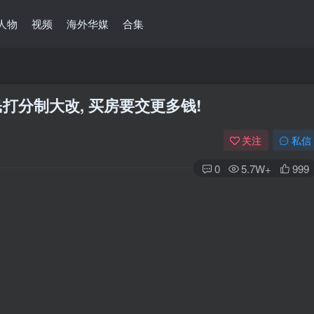
人物
视频
海外华媒
合集
民打分制大改, 买房要交更多钱!
关注
私信
0
5.7W+
999