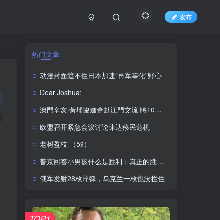
发布
热门文章
动漫封面遮不住日本加速“再军事化”野心
Dear Joshua:
澳門辛亥·黃埔協進會赴江門交流 將10月舉辦口述歷史座談會
欧盟召开紧急会议讨论休达移民危机
老树盈枝 （59）
普京回答小男孩什么是胜利：真正的胜利在于战胜自我，此前还有小男孩称他还是在电视上看起来更高
俄军发射28枚导弹，乌克兰一枚也没拦住
TOP1