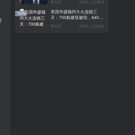
前天
2.9W+人已阅读
是在电视上看起来更高
美国华盛顿州大火连烧三
TOP6
天：700栋建筑被毁，64000
塑
人紧急撤离
前天
2.9W+人已阅读