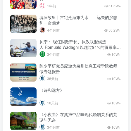
1年前
51.5W+
魂归故里丨古宅沧海难为水——远去的乡愁
和一帘幽梦
4个月前
50.2W+
贝宁： 现任财政部长、执政联盟候选
人‌ Romuald Wadagni 以超过94%的得票率当
选新任总统‌
3个月前
10W+
陈少平研究员应邀为泉州信息工程学院教师
做专题报告
38天前
10W+
《诗和远方》
10天前
10W+
《小夜曲》在笑声中品味现代婚姻关系的荒
诞与无奈
3个月前
10W+