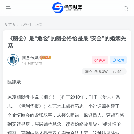
首页
无类别
正文
《幽会》最“危险”的幽会恰恰是最“安全”的婚姻关
系
商务传媒
关注
私信
1个月前发布
0
8.3W+
954
陈建斌
冰凌幽默微小说《幽会》（作于2010年，刊于《华人》杂
志、《伊利华报》）在艺术上颇有巧思，小说通篇构建了一
个偷情幽会的紧张叙事，从接头暗语、躲避熟人、穿越马路
到宾馆寻房，层层铺垫悬念。读者始终被引导向“婚外情”的
预期，直到结尾才揭示双方实为合法夫妻。这种结尾陡转