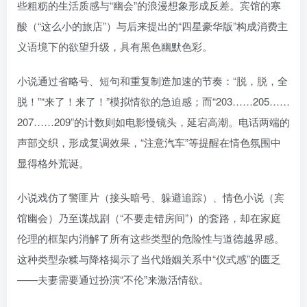
些粗粝的生活质感与“幽会”的浪漫想象形成反差。宾馆的寒
酸（“这么小的旅店”）与后来提出的“四星豪华版”构成消费主
义语境下的欲望升级，具有黑色幽默色彩。
小说通过省略号、短句和重复制造加速的节奏：“脱，脱，全
脱！”“来了！来了！”模拟情欲的急迫感；而“203……205……
207……209”的计数则如电影慢镜头，延宕高潮。电话两端的
声部交织，形成复调效果，“注意汽车”等提醒在情色氛围中
显得格外荒诞。
小说戏仿了警匪片（接头暗号、躲避追踪）、情色小说（宾
馆幽会）乃至谍战剧（“不要走错房间”）的套路，却在家庭
伦理的框架内消解了所有这些类型的危险性与道德越界感。
这种类型杂糅与降格揭示了当代婚姻关系中“仪式感”的匮乏
——夫妻需要通过扮演“不伦”来激活情欲。