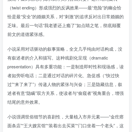
（twist ending）形成强烈的反讽效果——最“危险”的幽会恰
恰是最“安全”的婚姻关系，对“刺激”的追求反衬出日常婚姻的
乏味。最后一句话“我老婆还上瘾了”如点睛之笔，彻底颠覆
前文的道德紧张感。
小说采用对话驱动的叙事策略，全文几乎纯由对话构成，没
有叙述者的介入和描写。这种戏剧化呈现（dramatic
presentation）具有多重功能：一是制造即时性和现场感，读
者如旁听电话；二是通过对话的碎片化、急促感（“快过快
过”“来了来了”）传递人物的紧张与兴奋；三是隐藏信息，叙
述者有意“隐瞒”双方关系，使读者与“偷窥者”视角重合，增强
结尾的意外效果。
小说强调世俗细节的喜剧性，大量植入市井元素——“金疙瘩
面条店”“王大嫂宾馆”“装着出去买菜”“门口坐着一个老头”，这