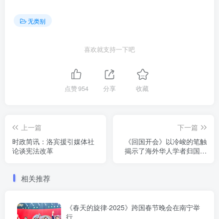
无类别
喜欢就支持一下吧
点赞
954
分享
收藏
上一篇
下一篇
时政简讯：洛宾援引媒体社
《回国开会》以冷峻的笔触
论谈宪法改革
揭示了海外华人学者归国参
会的真实状态
相关推荐
《春天的旋律·2025》跨国春节晚会在南宁举
行