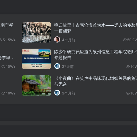
在南宁举
魂归故里丨古宅沧海难为水——远去的乡愁
一帘幽梦
51.5W+
4个月前
50.2
陈少平研究员应邀为泉州信息工程学院教师
%的得票率当
专题报告
10W+
37天前
10
《小夜曲》在笑声中品味现代婚姻关系的荒
与无奈
10W+
3个月前
10