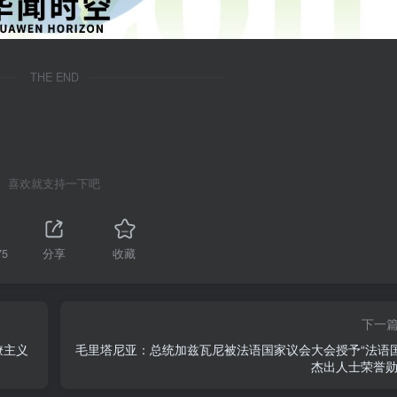
THE END
喜欢就支持一下吧
75
分享
收藏
下一
僚主义
毛里塔尼亚：总统加兹瓦尼被法语国家议会大会授予“法语
杰出人士荣誉勋