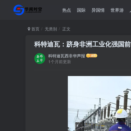
热点
国际
异国情
世界游
首页
无类别
正文
科特迪瓦：跻身非洲工业化强国前
科特迪瓦西非华声报
1个月前更新