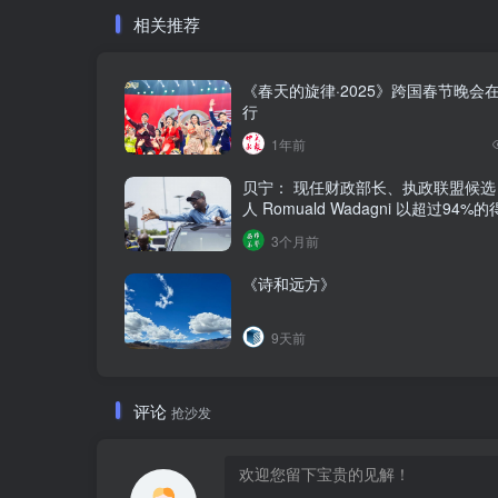
相关推荐
《春天的旋律·2025》跨国春节晚会
行
1年前
贝宁： 现任财政部长、执政联盟候选
人‌ Romuald Wadagni 以超过94
选新任总统‌
3个月前
《诗和远方》
9天前
评论
抢沙发