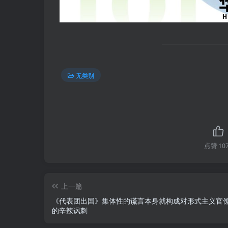
无类别
点赞
10
上一篇
《代表团出国》集体性的谎言本身就构成对形式主义官
的辛辣讽刺