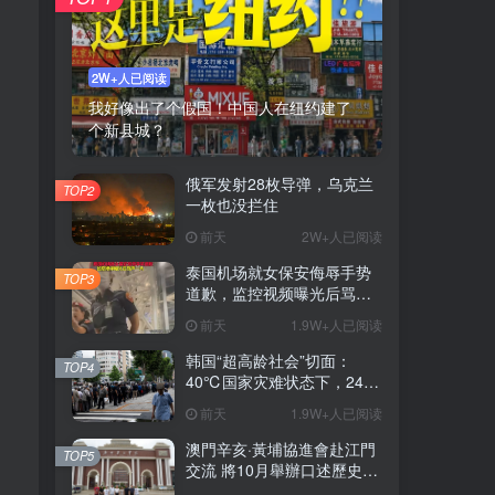
2W+人已阅读
我好像出了个假国！中国人在纽约建了
个新县城？
俄军发射28枚导弹，乌克兰
TOP2
一枚也没拦住
前天
2W+人已阅读
泰国机场就女保安侮辱手势
TOP3
道歉，监控视频曝光后骂声
一片
前天
1.9W+人已阅读
韩国“超高龄社会”切面：
TOP4
40℃国家灾难状态下，2400
名首尔老人还在巷子里收废
前天
1.9W+人已阅读
纸
澳門辛亥·黃埔協進會赴江門
TOP5
交流 將10月舉辦口述歷史座
談會