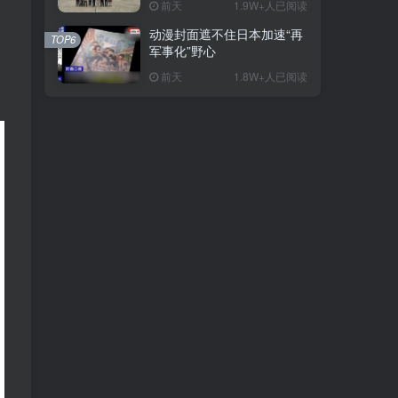
前天
1.9W+人已阅读
动漫封面遮不住日本加速“再
TOP6
军事化”野心
前天
1.8W+人已阅读