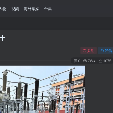
人物
视频
海外华媒
合集
十
关注
私信
0
7W+
1075