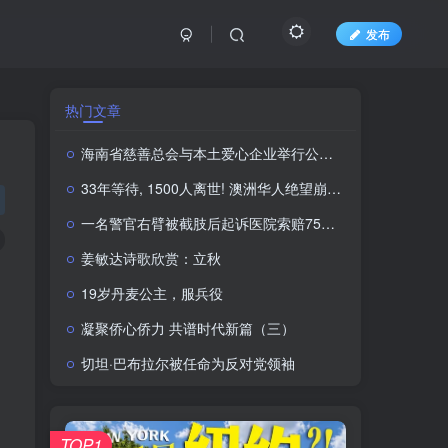
发布
热门文章
海南省慈善总会与本土爱心企业举行公益捐赠 启动仪式
33年等待, 1500人离世! 澳洲华人绝望崩溃! 工党内部矛盾, 新移民政策引发大问题
一名警官右臂被截肢后起诉医院索赔7500多万卢比
姜敏达诗歌欣赏：立秋
19岁丹麦公主，服兵役
凝聚侨心侨力 共谱时代新篇（三）
切坦·巴布拉尔被任命为反对党领袖
TOP1