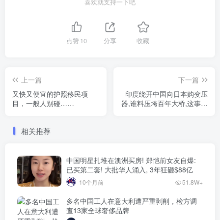
喜欢就支持一下吧
点赞
10
分享
收藏
上一篇
下一篇
又快又便宜的护照移民项
印度绕开中国向日本购变压
目，一般人别碰……
器,谁料压垮百年大桥,这事却
想让中国背锅...
相关推荐
中国明星扎堆在澳洲买房! 郑恺前女友自爆:
已买第二套! 大批华人涌入, 3年狂砸$88亿
10个月前
51.8W+
多名中国工人在意大利遭严重剥削，检方调
查13家全球奢侈品牌