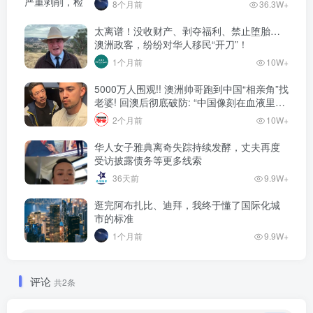
8个月前
36.3W+
太离谱！没收财产、剥夺福利、禁止堕胎…
澳洲政客，纷纷对华人移民“开刀”！
1个月前
10W+
5000万人围观!! 澳洲帅哥跑到中国“相亲角”找
老婆! 回澳后彻底破防: “中国像刻在血液里的
家”! 全网疯狂热议…
2个月前
10W+
华人女子雅典离奇失踪持续发酵，丈夫再度
受访披露债务等更多线索
36天前
9.9W+
逛完阿布扎比、迪拜，我终于懂了国际化城
市的标准
1个月前
9.9W+
评论
共2条