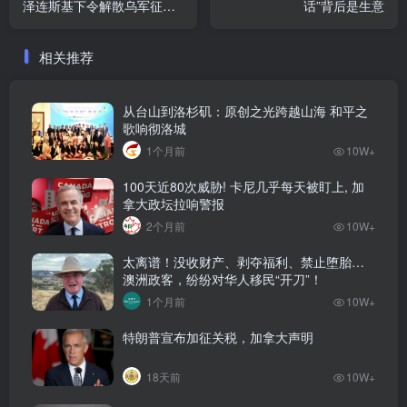
泽连斯基下令解散乌军征兵
话”背后是生意
体检机构
相关推荐
从台山到洛杉矶：原创之光跨越山海 和平之
歌响彻洛城
1个月前
10W+
100天近80次威胁! 卡尼几乎每天被盯上, 加
拿大政坛拉响警报
2个月前
10W+
太离谱！没收财产、剥夺福利、禁止堕胎…
澳洲政客，纷纷对华人移民“开刀”！
1个月前
10W+
特朗普宣布加征关税，加拿大声明
18天前
10W+