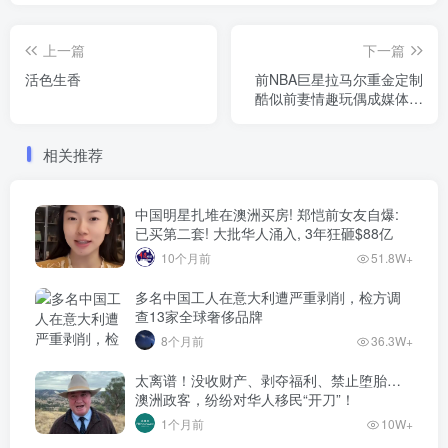
上一篇
下一篇
活色生香
前NBA巨星拉马尔重金定制
酷似前妻情趣玩偶成媒体焦
点
相关推荐
中国明星扎堆在澳洲买房! 郑恺前女友自爆:
已买第二套! 大批华人涌入, 3年狂砸$88亿
10个月前
51.8W+
多名中国工人在意大利遭严重剥削，检方调
查13家全球奢侈品牌
8个月前
36.3W+
太离谱！没收财产、剥夺福利、禁止堕胎…
澳洲政客，纷纷对华人移民“开刀”！
1个月前
10W+