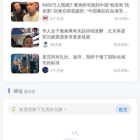
5000万人围观!! 澳洲帅哥跑到中国“相亲角”找
老婆! 回澳后彻底破防: “中国像刻在血液里的
家”! 全网疯狂热议…
2个月前
10W+
华人女子雅典离奇失踪持续发酵，丈夫再度
受访披露债务等更多线索
39天前
9.9W+
逛完阿布扎比、迪拜，我终于懂了国际化城
市的标准
1个月前
9.9W+
评论
抢沙发
欢迎您留下宝贵的见解！
提交