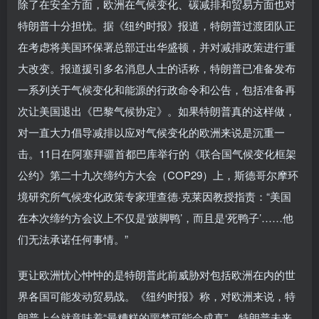
除了在安全方面，欧洲在气候变化、碳减排和贸易方面也对
特朗普十分担忧。据《纽约时报》报道，特朗普过渡团队正
在考虑将美国环保署总部迁出华盛顿，并对减排政策进行重
大改变。报道援引多名消息人士的话称，特朗普已准备发布
一系列关于气候变化和能源的行政命令和公告，包括准备再
次让美国退出《巴黎气候协定》。如果特朗普真的这样做，
对一直大力倡导减排以应对气候变化的欧洲来说是沉重一
击。11日在阿塞拜疆首都巴库举行的《联合国气候变化框架
公约》第二十九次缔约方大会（COP29）上，斯德哥尔摩环
境研究所气候变化政策专家理查德·克莱因教授指责：“美国
在本次缔约方会议上不仅是‘跛脚鸭’，而且是‘死鸭子’……他
们无法承诺任何事情。”
更让欧洲忧心忡忡的是特朗普此前威胁对包括欧洲在内的世
界各国可能发动贸易战。《纽约时报》称，对欧洲来说，特
朗普上台就意味着“最糟糕的噩梦可能会成真”。特朗普未来