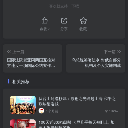
喜欢就支持一下吧
点赞
7
分享
收藏
上一篇
下一篇
国际法院就亚阿两国互控对
乌总统签署法令 对俄白部分
方违反一项国际公约案作出
机构及个人实施制裁
判决
相关推荐
从台山到洛杉矶：原创之光跨越山海 和平之
歌响彻洛城
1个月前
10W+
100天近80次威胁! 卡尼几乎每天被盯上, 加
拿大政坛拉响警报