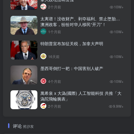
2个月前
10W+
太离谱！没收财产、剥夺福利、禁止堕胎…
澳洲政客，纷纷对华人移民“开刀”！
1个月前
10W+
特朗普宣布加征关税，加拿大声明
16天前
10W+
墨西哥倒打一耙：中国害别人破产
4个月前
10W+
萬希泉 x 大溈(國際) 人工智能科技 共推「大
溈陀飛輪腕表」
2个月前
9.9W+
评论
抢沙发