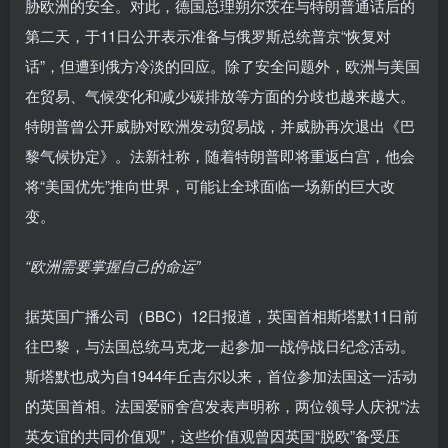
胁欧洲的安全。对此，德国总理朔尔茨在与特朗普通话后的
第二天，于11日公开表示准备与俄罗斯总统普京“恢复对
话”，但遭到俄方冷淡的回应。除了安全问题外，欧洲与美国
在贸易、气候变化和减少碳排放等方面的分歧也越来越大。
特朗普曾公开威胁对欧洲发动贸易战，并威胁再次退出《巴
黎气候协定》。法新社称，随着特朗普即将重返白宫，他会
将“美国优先”推向世界，可能让全球面临一场新的巨大改
变。
“欧洲需要掌握自己的命运”
据英国广播公司（BBC）12日报道，英国首相斯塔默11日前
往巴黎，与法国总统马克龙一起参加一战停战日纪念活动。
斯塔默也成为自1944年丘吉尔以来，首位参加法国这一活动
的英国首相。法国爱丽舍宫发表声明称，两位领导人庆祝“法
英友谊的共同价值观”，这些价值观曾因英国“脱欧”备受压