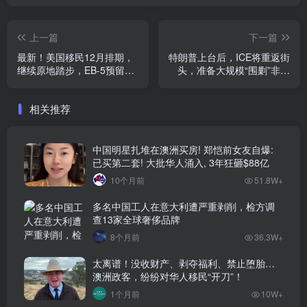
上一篇
下一篇
最新！美国移民12月排期，
特朗普上台后，ICE将重返街
继续原地踏步，EB-5预留类
头，准备大规模“围剿”非法
别无排期
移民
相关推荐
中国明星扎堆在澳洲买房! 郑恺前女友自爆:
已买第二套! 大批华人涌入, 3年狂砸$88亿
10个月前
51.8W+
多名中国工人在意大利遭严重剥削，检方调
查13家全球奢侈品牌
8个月前
36.3W+
太离谱！没收财产、剥夺福利、禁止堕胎…
澳洲政客，纷纷对华人移民“开刀”！
1个月前
10W+