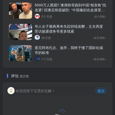
5000万人围观!! 澳洲帅哥跑到中国“相亲角”找
老婆! 回澳后彻底破防: “中国像刻在血液里的
家”! 全网疯狂热议…
2个月前
10W+
华人女子雅典离奇失踪持续发酵，丈夫再度
受访披露债务等更多线索
36天前
9.9W+
逛完阿布扎比、迪拜，我终于懂了国际化城
市的标准
1个月前
9.9W+
评论
抢沙发
欢迎您留下宝贵的见解！
提交