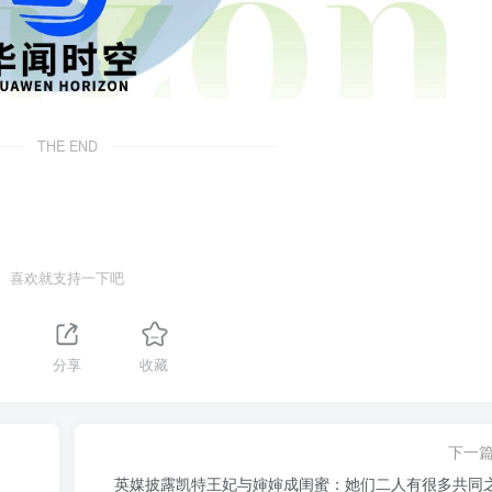
THE END
喜欢就支持一下吧
分享
收藏
下一
英媒披露凯特王妃与婶婶成闺蜜：她们二人有很多共同