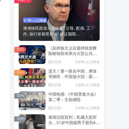
2.7W+人已阅读
澳洲移民政策全面收紧! 父母, 配偶, 工
作, 旅行签都受影响! 签证期限...
《反种族主义议题持续发酵
TOP2
陈耐锶宣布举办大型公共会
议 前总理Helen Clark将出
2天前
2.6W+人已阅读
席》——新西兰大选进入白
热化阶段 种族关系与对华政
逆天！要一路去中国，摩洛
TOP3
策再成选战焦点
哥移民，中国放大招：新规
落地根治三非顽疾
2天前
2.6W+人已阅读
中国电视-《中国美食大会》
TOP4
第二季：主创感悟
2天前
2.4W+人已阅读
泰国法院宣判：私藏大批军
TOP5
火，31岁中国籍男子获刑46
年