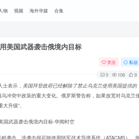
人物
视频
海外华媒
合集
用美国武器袭击俄境内目标
关注
私信
0
106
9
人士表示，
美国拜登政府已经解除了禁止乌克兰使用美国提供的
俄乌冲突中政策的重大变化。俄罗斯警告称，如果放宽对乌克兰
重大升级”。
程袭击，该袭击很可能使用陆军战术导弹系统（ATACMS）。