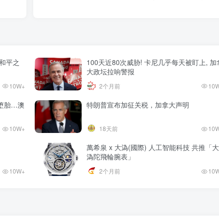
和平之
100天近80次威胁! 卡尼几乎每天被盯上, 加
大政坛拉响警报
10W+
2个月前
10
堕胎…澳
特朗普宣布加征关税，加拿大声明
10W+
18天前
10
萬希泉 x 大溈(國際) 人工智能科技 共推「大
溈陀飛輪腕表」
10W+
2个月前
10