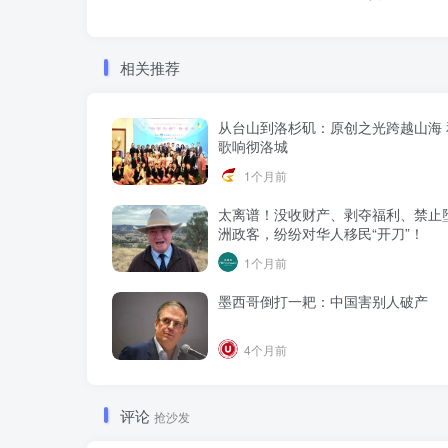
相关推荐
从台山到洛杉矶：原创之光跨越山海 
歌响彻洛城
1个月前
太离谱！没收财产、剥夺福利、禁止
洲政客，纷纷对华人移民“开刀”！
1个月前
墨西哥倒打一耙：中国害别人破产
4个月前
评论
抢沙发