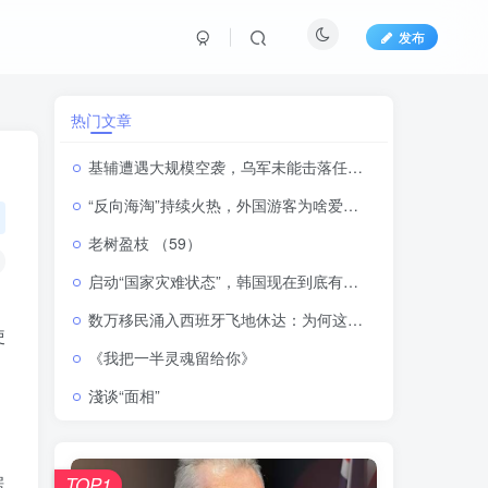
发布
热门文章
基辅遭遇大规模空袭，乌军未能击落任何一枚俄罗斯导弹
“反向海淘”持续火热，外国游客为啥爱上“中国购”？
老树盈枝 （59）
启动“国家灾难状态”，韩国现在到底有多热
数万移民涌入西班牙飞地休达：为何这里成为进入欧盟的重要通道？
使
《我把一半灵魂留给你》
淺谈“面相”
据
TOP1