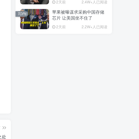
2天前
2.4W+人已阅读
苹果被曝谋求采购中国存储
TOP6
芯片 让美国坐不住了
2天前
2.2W+人已阅读
篇
之处