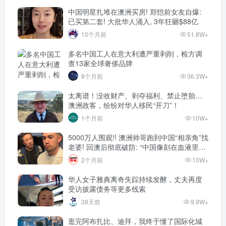
中国明星扎堆在澳洲买房! 郑恺前女友自爆:
已买第二套! 大批华人涌入, 3年狂砸$88亿
10个月前
51.8W+
多名中国工人在意大利遭严重剥削，检方调
查13家全球奢侈品牌
8个月前
36.3W+
太离谱！没收财产、剥夺福利、禁止堕胎…
澳洲政客，纷纷对华人移民“开刀”！
1个月前
10W+
5000万人围观!! 澳洲帅哥跑到中国“相亲角”找
老婆! 回澳后彻底破防: “中国像刻在血液里的
家”! 全网疯狂热议…
2个月前
10W+
华人女子雅典离奇失踪持续发酵，丈夫再度
受访披露债务等更多线索
38天前
9.9W+
逛完阿布扎比、迪拜，我终于懂了国际化城