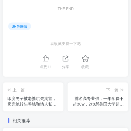
THE END
异国情
喜欢就支持一下吧
点赞
11
分享
收藏
上一篇
下一篇
印度男子被老婆哄去卖肾，
排名高专业强，一年学费不
卖完她转头卷钱和情人私
超30w，这8所美国大学超具
奔.......
性价比！
相关推荐