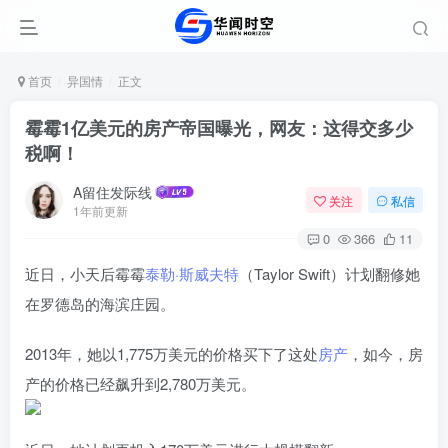
首页
异国情
正文
霉霉1亿美元的房产帝国曝光，网友：这得交多少
税啊！
A留住发际线
关注
私信
1年前更新
0
366
11
近日，小天后霉霉
泰勒·斯威夫特
（Taylor Swift）计划翻修她
在罗德岛的海滨庄园。
2013年，她以1,775万美元的价格买下了这处
房产
，如今，房
产的价格已经飙升到2,780万美元。