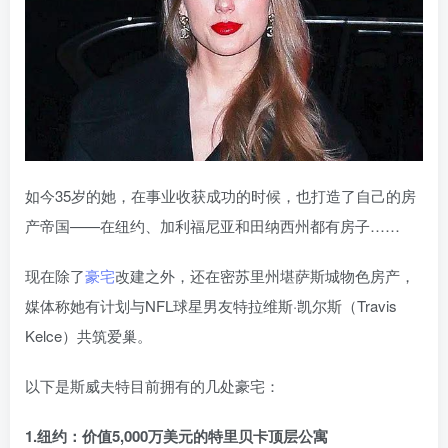
如今35岁的她，在事业收获成功的时候，也打造了自己的房
产帝国——在纽约、加利福尼亚和田纳西州都有房子……
现在除了
豪宅
改建之外，还在密苏里州堪萨斯城物色房产，
媒体称她有计划与NFL球星男友特拉维斯·凯尔斯（Travis
Kelce）共筑爱巢。
以下是斯威夫特目前拥有的几处豪宅：
1.纽约：价值5,000万美元的特里贝卡顶层公寓