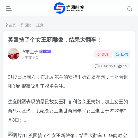
首页
异国情
正文
英国搞了个女王新雕像，结果大翻车！
A车厘子
关注
私信
2年前更新
0
191
12
9月7日上周六，在北爱尔兰的安特里姆古堡花园，一座青铜
雕塑的揭幕吸引了很多关注。
这座雕塑表现的是已故女王和菲利普亲王夫妇，加上女王的
两只柯基犬，以纪念女王逝世两周年（女王逝世于2022年9
月8日）。