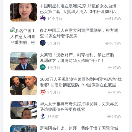
中国明星扎堆在澳洲买房! 郑恺前女友自爆:
已买第二套! 大批华人涌入, 3年狂砸$88亿
10个月前
51.8W+
多名中国工人在意大利遭严重剥削，检方调
查13家全球奢侈品牌
8个月前
36.3W+
太离谱！没收财产、剥夺福利、禁止堕胎…
澳洲政客，纷纷对华人移民“开刀”！
1个月前
10W+
5000万人围观!! 澳洲帅哥跑到中国“相亲角”找
老婆! 回澳后彻底破防: “中国像刻在血液里的
家”! 全网疯狂热议…
2个月前
10W+
华人女子雅典离奇失踪持续发酵，丈夫再度
受访披露债务等更多线索
37天前
9.9W+
逛完阿布扎比、迪拜，我终于懂了国际化城