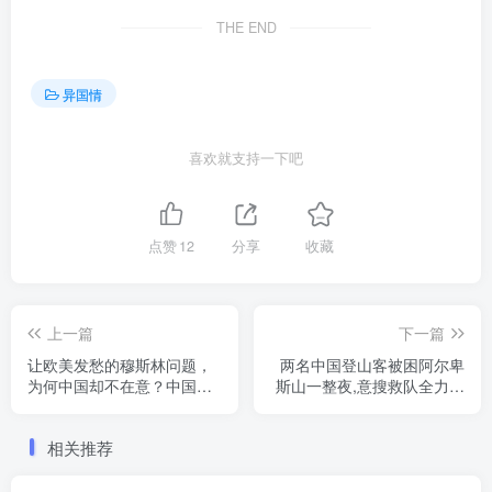
THE END
异国情
喜欢就支持一下吧
点赞
12
分享
收藏
上一篇
下一篇
让欧美发愁的穆斯林问题，
两名中国登山客被困阿尔卑
为何中国却不在意？中国人
斯山一整夜,意搜救队全力营
有项特别能力
救
相关推荐