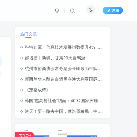
发布
热门文章
科特迪瓦：信息技术发展指数提升4% 远超非洲平均分
邵培德｜新疆、甘肃20天自驾游
杭州市侨商协会常务副会长郦政为带队赴湖北恩施市考察，续写合作发展新篇章
新西兰华人酿造白酒勇夺澳大利亚国际酒水大奖赛金奖一一连续三年获奖，实现铜奖、银奖到金奖的历史性跨越
《定格成诗》
韩国“超高龄社会”切面：40℃国家灾难状态下，2400名首尔老人还在巷子里收废纸
逆天！要一路去中国，摩洛哥移民，中国放大招：新规落地根治三非顽疾
TOP1