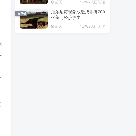
前天
1.7W+人已阅读
厄尔尼诺现象或造成非洲200
TOP6
亿美元经济损失
前天
1.7W+人已阅读
锦
气
们
回
，