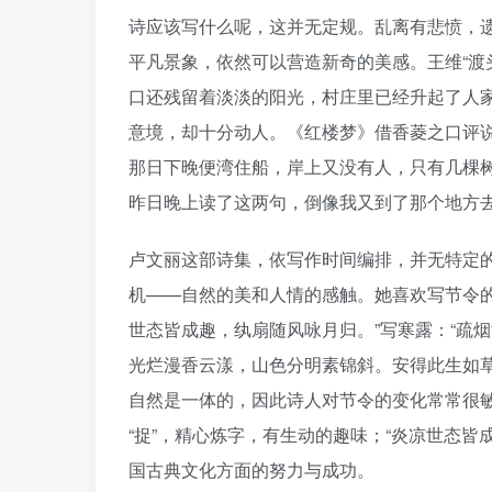
诗应该写什么呢，这并无定规。乱离有悲愤，
平凡景象，依然可以营造新奇的美感。王维“渡
口还残留着淡淡的阳光，村庄里已经升起了人
意境，却十分动人。《红楼梦》借香菱之口评说道
那日下晚便湾住船，岸上又没有人，只有几棵
昨日晚上读了这两句，倒像我又到了那个地方去
卢文丽这部诗集，依写作时间编排，并无特定的
机——自然的美和人情的感触。她喜欢写节令
世态皆成趣，纨扇随风咏月归。”写寒露：“疏
光烂漫香云漾，山色分明素锦斜。安得此生如
自然是一体的，因此诗人对节令的变化常常很
“捉”，精心炼字，有生动的趣味；“炎凉世态
国古典文化方面的努力与成功。