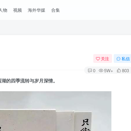
人物
视频
海外华媒
合集
关注
私信
0
5W+
803
西湖的四季流转与岁月深情。