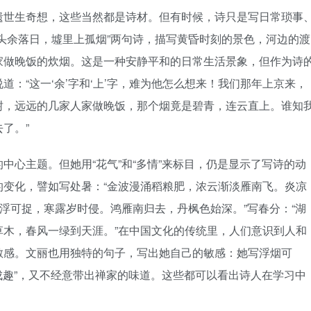
遗世生奇想，这些当然都是诗材。但有时候，诗只是写日常琐事
头余落日，墟里上孤烟”两句诗，描写黄昏时刻的景色，河边的渡
家做晚饭的炊烟。这是一种安静平和的日常生活景象，但作为诗
：“这一‘余’字和‘上’字，难为他怎么想来！我们那年上京来，
树，远远的几家人家做晚饭，那个烟竟是碧青，连云直上。谁知
了。”
中心主题。但她用“花气”和“多情”来标目，仍是显示了写诗的动
的变化，譬如写处暑：“金波漫涌稻粮肥，浓云渐淡雁南飞。炎凉
烟浮可捉，寒露岁时侵。鸿雁南归去，丹枫色始深。”写春分：“湖
草木，春风一绿到天涯。”在中国文化的传统里，人们意识到人和
敏感。文丽也用独特的句子，写出她自己的敏感：她写浮烟可
皆成趣”，又不经意带出禅家的味道。这些都可以看出诗人在学习中