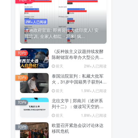
2W+人已阅读
澳洲政府官宣: 即将迎接大批印度人! 安
排培训, 全家人都能一起来! 疯...
《反种族主义议题持续发酵
TOP2
陈耐锶宣布举办大型公共会
议 前总理Helen Clark将出
前天
2W+人已阅读
席》——新西兰大选进入白
热化阶段 种族关系与对华政
泰国法院宣判：私藏大批军
TOP3
策再成选战焦点
火，31岁中国籍男子获刑46
年
前天
1.9W+人已阅读
北往文学 | 郑南川（述评系
TOP4
列十二）：做读写天空的诗
人（原载邓丽《飞翔的乐
前天
1.8W+人已阅读
章》）（附：心漫述评）
欧盟召开紧急会议讨论休达
TOP5
移民危机