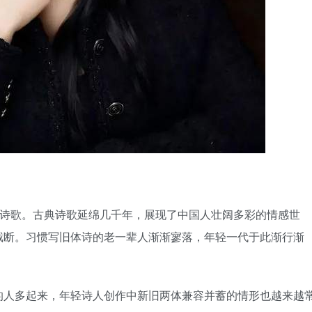
是诗歌。古典诗歌延绵几千年，展现了中国人壮阔多彩的情感世
截断。习惯写旧体诗的老一辈人渐渐寥落，年轻一代于此渐行渐
的人多起来，年轻诗人创作中新旧两体兼容并蓄的情形也越来越