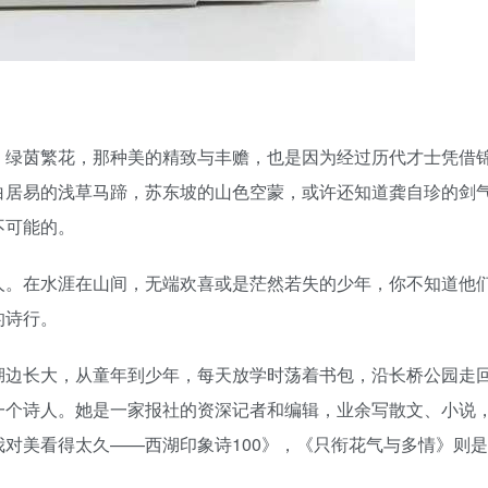
，绿茵繁花，那种美的精致与丰赡，也是因为经过历代才士凭借
白居易的浅草马蹄，苏东坡的山色空蒙，或许还知道龚自珍的剑
不可能的。
人。在水涯在山间，无端欢喜或是茫然若失的少年，你不知道他
的诗行。
湖边长大，从童年到少年，每天放学时荡着书包，沿长桥公园走
一个诗人。她是一家报社的资深记者和编辑，业余写散文、小说
对美看得太久——西湖印象诗100》，《只衔花气与多情》则是