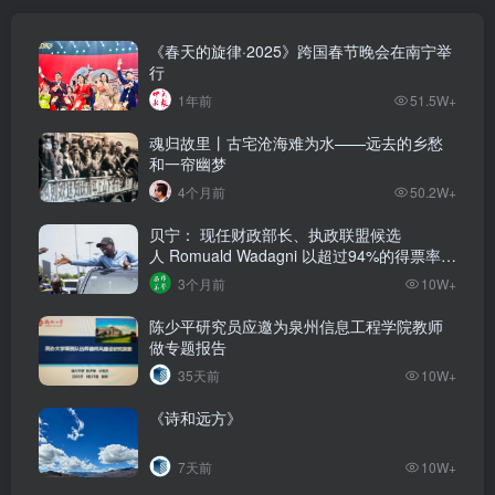
《春天的旋律·2025》跨国春节晚会在南宁举
行
1年前
51.5W+
魂归故里丨古宅沧海难为水——远去的乡愁
和一帘幽梦
4个月前
50.2W+
贝宁： 现任财政部长、执政联盟候选
人‌ Romuald Wadagni 以超过94%的得票率当
选新任总统‌
3个月前
10W+
陈少平研究员应邀为泉州信息工程学院教师
做专题报告
35天前
10W+
《诗和远方》
7天前
10W+