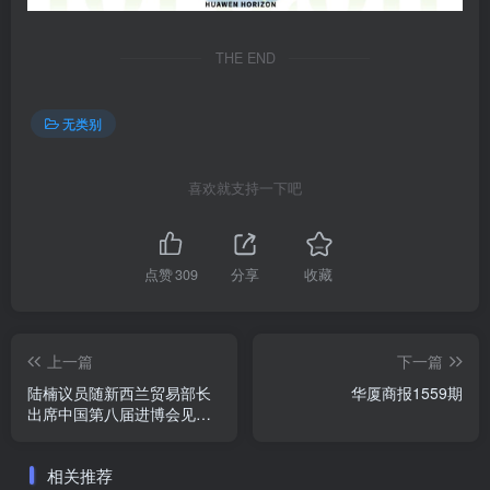
THE END
无类别
喜欢就支持一下吧
点赞
309
分享
收藏
上一篇
下一篇
陆楠议员随新西兰贸易部长
华厦商报1559期
出席中国第八届进博会见证
感言
相关推荐