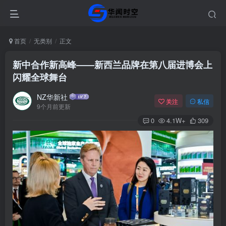
首页
无类别
正文
新中合作新高峰——新西兰品牌在第八届进博会上
闪耀全球舞台
NZ华新社
关注
私信
9个月前更新
0
4.1W+
309