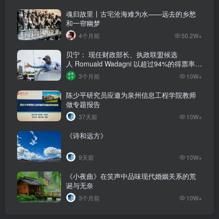
魂归故里丨古宅沧海难为水——远去的乡愁
和一帘幽梦
4个月前
50.2W+
贝宁： 现任财政部长、执政联盟候选
人‌ Romuald Wadagni 以超过94%的得票率当
选新任总统‌
3个月前
10W+
陈少平研究员应邀为泉州信息工程学院教师
做专题报告
37天前
10W+
《诗和远方》
9天前
10W+
《小夜曲》在笑声中品味现代婚姻关系的荒
诞与无奈
3个月前
10W+