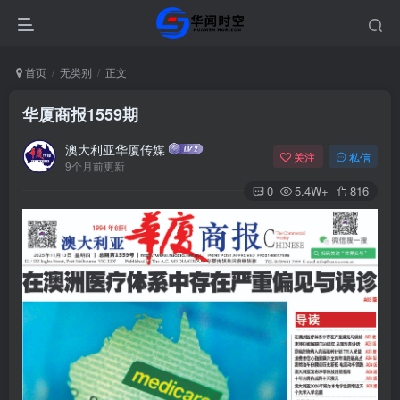
首页
无类别
正文
华厦商报1559期
澳大利亚华厦传媒
关注
私信
9个月前更新
0
5.4W+
816