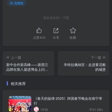
无类别
喜欢就支持一下吧
点赞
816
分享
收藏
上一篇
下一篇
新中合作新高峰——新西兰
辛特拉佩纳宫：走进童话般
品牌在第八届进博会上闪耀
的城堡
全球舞台
相关推荐
《春天的旋律·2025》跨国春节晚会在南宁举
行
1年前
51.5W+