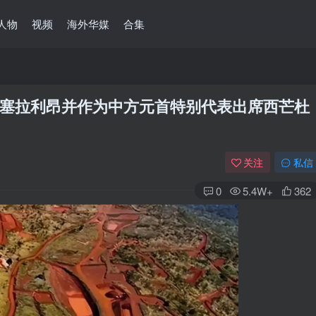
人物
视频
海外华媒
合集
塞拉利昂并作为中方元首特别代表出席西芒杜
关注
私信
0
5.4W+
362