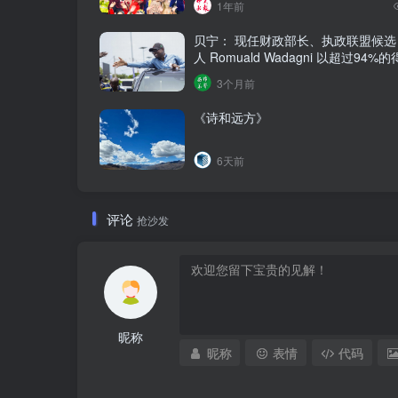
1年前
贝宁： 现任财政部长、执政联盟候选
人‌ Romuald Wadagni 以超过94
选新任总统‌
3个月前
《诗和远方》
6天前
评论
抢沙发
昵称
昵称
表情
代码