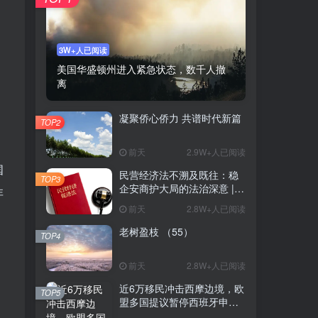
3W+人已阅读
美国华盛顿州进入紧急状态，数千人撤
离
凝聚侨心侨力 共谱时代新篇
TOP2
前天
2.9W+人已阅读
国
民营经济法不溯及既往：稳
TOP3
企安商护大局的法治深意 |
非
陈启明
前天
2.8W+人已阅读
老树盈枝 （55）
TOP4
，
前天
2.8W+人已阅读
近6万移民冲击西摩边境，欧
TOP5
盟多国提议暂停西班牙申根
区资格