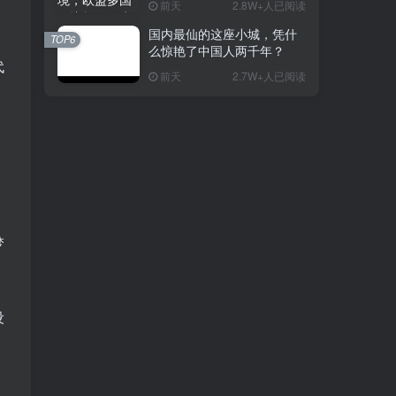
前天
2.8W+人已阅读
国内最仙的这座小城，凭什
TOP6
么惊艳了中国人两千年？
代
前天
2.7W+人已阅读
梦
设