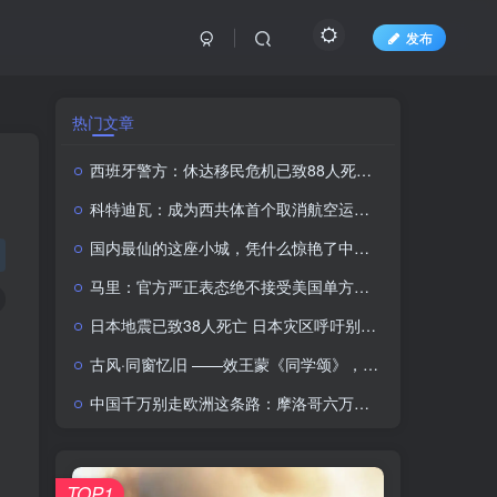
发布
热门文章
西班牙警方：休达移民危机已致88人死亡，超7万人返回摩洛哥
科特迪瓦：成为西共体首个取消航空运输税的成员国
国内最仙的这座小城，凭什么惊艳了中国人两千年？
马里：官方严正表态绝不接受美国单方面军事干预
日本地震已致38人死亡 日本灾区呼吁别送千纸鹤了
古风·同窗忆旧 ——效王蒙《同学颂》，忆六七十年代同窗岁月
中国千万别走欧洲这条路：摩洛哥六万偷渡大军爆破西班牙，欧洲移民问题何解？
TOP1