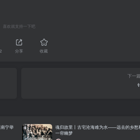
喜欢就支持一下吧
2
分享
收藏
下一
在南宁举
魂归故里丨古宅沧海难为水——远去的乡愁
一帘幽梦