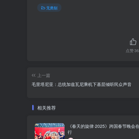
无类别
点赞
36
上一篇
毛里塔尼亚：总统加兹瓦尼乘机下基层倾听民众声音
相关推荐
《春天的旋律·2025》跨国春节晚会
行