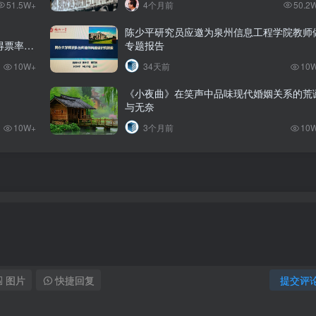
51.5W+
4个月前
50.2
陈少平研究员应邀为泉州信息工程学院教师
%的得票率当
专题报告
10W+
34天前
10
《小夜曲》在笑声中品味现代婚姻关系的荒
与无奈
10W+
3个月前
10
图片
快捷回复
提交评