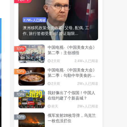
2.7W+人已阅读
澳洲移民政策全面收紧! 父母, 配偶, 工
作, 旅行签都受影响! 签证期限...
中国电视-《中国美食大会》
TOP2
第二季：主创感悟
2天前
2.4W+人已阅读
中国电视-《中国美食大会》
TOP3
第二季：勾勒中华美食的形
与韵
2天前
2W+人已阅读
我好像出了个假国！中国人
TOP4
在纽约建了个新县城？
前天
2W+人已阅读
俄军发射28枚导弹，乌克兰
TOP5
一枚也没拦住