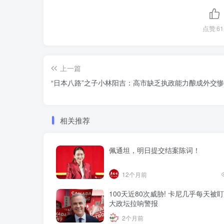
点赞
61
上一篇
“日本八路”之子小林阳吉：高市缺乏执政能力酿成外交
相关推荐
佩通坦，明日提交结案陈词！
12个月前
100天近80次威胁! 卡尼几乎每天被盯
大政坛拉响警报
2个月前