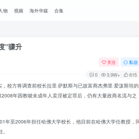
人物
视频
海外华媒
合集
度”骤升
关注
私信
0
3.9W+
615
实，校方将调查前校长拉里·萨默斯与已故富商杰弗里·爱泼斯坦的
2008年因教唆未成年人卖淫被定罪后，仍有大量政商名流与之
。
2001年至2006年担任哈佛大学校长，他目前在哈佛大学任教授，
任。