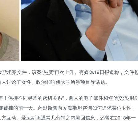
斯坦案文件，该案“热度”再次上升。有媒体19日报道称，文件
两人讨论了女性、政治和哈佛大学所涉项目等话题。
年里保持不同寻常的密切关系”，两人的电子邮件和短信交流持续
性犯罪被捕的前一天。萨默斯曾向爱泼斯坦咨询如何追求某位女性，
方互动。爱泼斯坦通常几分钟之内就回信息，还曾在2018年一