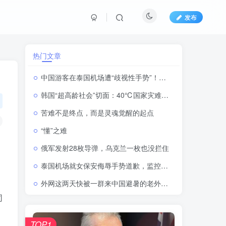
发布
热门文章
中国游客在泰国机场遭“歧视性手势”！副部长发话：不可接受，严惩！
韩国“超高龄社会”切面：40℃国家灾难状态下，2400名首尔老人还在巷子里收废纸
苦难不是终点，而是灵魂觉醒的起点
“懂”之难
俄军发射28枚导弹，乌克兰一枚也没拦住
泰国机场就女保安侮辱手势道歉，监控视频曝光后骂声一片
外网这两天快被一群来中国避暑的老外刷屏了
同
TOP1