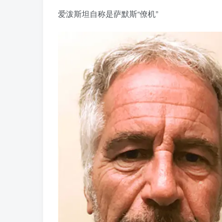
爱泼斯坦自称是萨默斯“僚机”