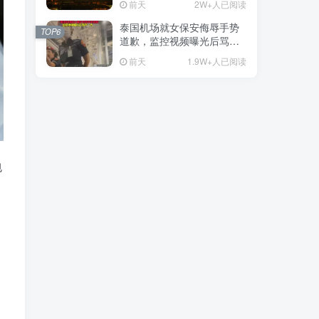
前天
2W+人已阅读
泰国机场就女保安侮辱手势
TOP6
道歉，监控视频曝光后骂声
一片
前天
1.9W+人已阅读
包