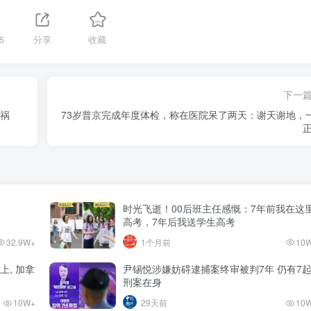
5
分享
收藏
下一
惨祸
73岁普京完成年度体检，称在医院呆了两天：谢天谢地，
时光飞逝！00后班主任感慨：7年前我在这
高考，7年后我送学生高考
32.9W+
1个月前
10
上, 加拿
尹锡悦涉嫌妨碍逮捕案终审被判7年 仍有7
刑案在身
10W+
29天前
10