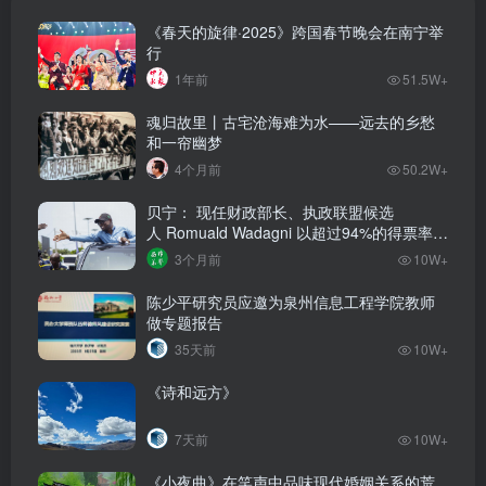
《春天的旋律·2025》跨国春节晚会在南宁举
行
1年前
51.5W+
魂归故里丨古宅沧海难为水——远去的乡愁
和一帘幽梦
4个月前
50.2W+
贝宁： 现任财政部长、执政联盟候选
人‌ Romuald Wadagni 以超过94%的得票率当
选新任总统‌
3个月前
10W+
陈少平研究员应邀为泉州信息工程学院教师
做专题报告
35天前
10W+
《诗和远方》
7天前
10W+
《小夜曲》在笑声中品味现代婚姻关系的荒