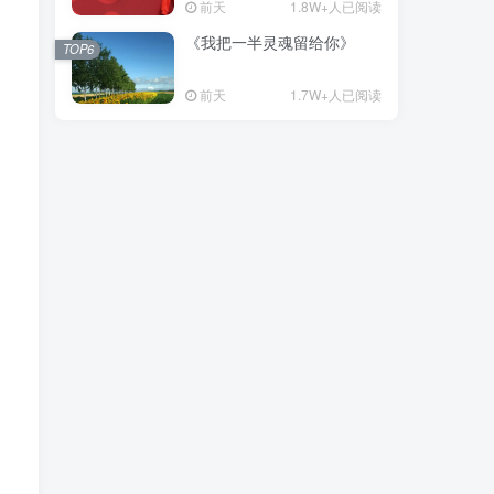
前天
1.8W+人已阅读
《我把一半灵魂留给你》
TOP6
前天
1.7W+人已阅读