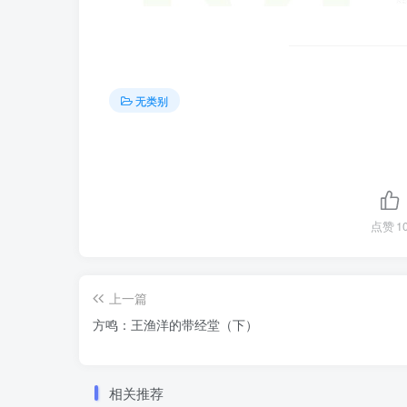
无类别
点赞
1
上一篇
方鸣：王渔洋的带经堂（下）
相关推荐