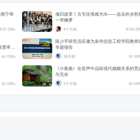
在南宁举
魂归故里丨古宅沧海难为水——远去的乡愁
一帘幽梦
51.5W+
4个月前
50.2
陈少平研究员应邀为泉州信息工程学院教师
%的得票率当
专题报告
10W+
38天前
10
《小夜曲》在笑声中品味现代婚姻关系的荒
与无奈
10W+
3个月前
10