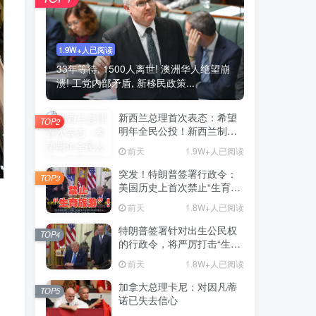
1.9W+人已阅读
33年等待, 1500人离世! 澳洲华人绝望崩
溃! 工党内部矛盾, 新移民政策...
新西兰总理首次表态：希望
TOP2
明年全民公投！新西兰制度
或变天
前天
1.9W+人已阅读
突发！特朗普签署行政令：
TOP3
美国历史上首次禁止“生育旅
游”！
前天
1.8W+人已阅读
特朗普签署针对出生公民权
TOP4
的行政令，将严厉打击“生育
旅游”
前天
1.8W+人已阅读
加拿大总理卡尼：对因凡蒂
TOP5
诺已失去信心