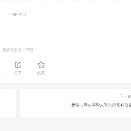
THE END
喜欢就支持一下吧
0
分享
收藏
下一
杨锡元表示年轻人对社战党缺乏