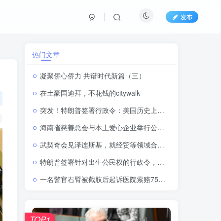
发布
热门文章
凝聚侨心侨力 共谱时代新篇（三）
在土豪国迪拜，不花钱的citywalk
突发！特朗普签署行政令：美国历史上首次禁止“生育旅游”！
海南省慈善总会与本土爱心企业举行公益捐赠 启动仪式
武契奇会见泽连斯基，就经贸等领域合作交换意见
特朗普签署针对出生公民权的行政令，将严厉打击“生育旅游”
一名警官右臂被截肢后起诉医院索赔7500多万卢比
TOP1