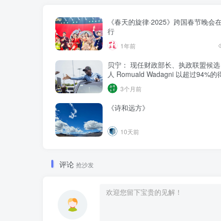
《春天的旋律·2025》跨国春节晚会
行
1年前
贝宁： 现任财政部长、执政联盟候选
人‌ Romuald Wadagni 以超过94
选新任总统‌
3个月前
《诗和远方》
10天前
评论
抢沙发