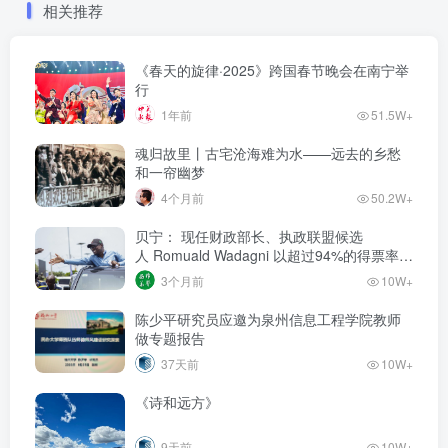
相关推荐
《春天的旋律·2025》跨国春节晚会在南宁举
行
1年前
51.5W+
魂归故里丨古宅沧海难为水——远去的乡愁
和一帘幽梦
4个月前
50.2W+
贝宁： 现任财政部长、执政联盟候选
人‌ Romuald Wadagni 以超过94%的得票率当
选新任总统‌
3个月前
10W+
陈少平研究员应邀为泉州信息工程学院教师
做专题报告
37天前
10W+
《诗和远方》
9天前
10W+