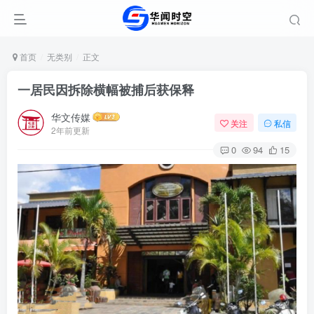
首页
无类别
正文
一居民因拆除横幅被捕后获保释
华文传媒
关注
私信
2年前更新
0
94
15