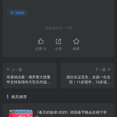
无类别
喜欢就支持一下吧
点赞
13
分享
收藏
上一篇
下一篇
布基纳法索：俄罗斯大使重
因出生证丢失，女孩一生全
申支持加强布方官兵作战能
毁！11岁退学，12岁成家
力
奴，15岁运毒
相关推荐
《春天的旋律·2025》跨国春节晚会在南宁举