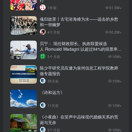
行
1年前
51.5W+
魂归故里丨古宅沧海难为水——远去的乡愁
和一帘幽梦
4个月前
50.2W+
贝宁： 现任财政部长、执政联盟候选
人‌ Romuald Wadagni 以超过94%的得票率当
选新任总统‌
3个月前
10W+
陈少平研究员应邀为泉州信息工程学院教师
做专题报告
39天前
10W+
《诗和远方》
11天前
10W+
《小夜曲》在笑声中品味现代婚姻关系的荒
诞与无奈
3个月前
10W+