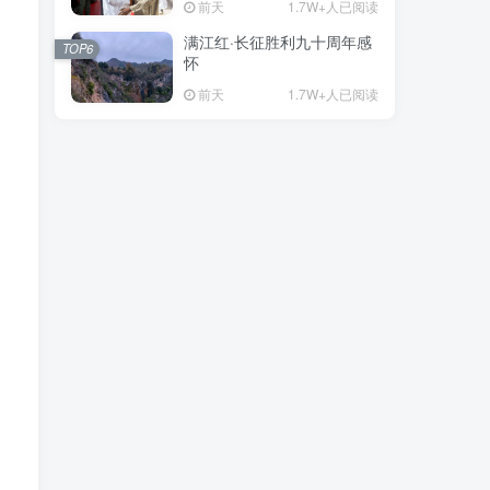
前天
1.7W+人已阅读
满江红·长征胜利九十周年感
TOP6
怀
前天
1.7W+人已阅读