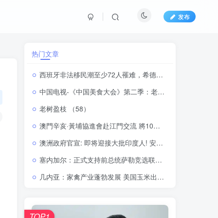
发布
热门文章
西班牙非法移民潮至少72人罹难，希德意等22国领导人签署联名信
中国电视-《中国美食大会》第二季：老味道焕发新活力
老树盈枝 （58）
澳門辛亥·黃埔協進會赴江門交流 將10月舉辦口述歷史座談會
澳洲政府官宣: 即将迎接大批印度人! 安排培训, 全家人都能一起来! 疯狂抢占名额
塞内加尔：正式支持前总统萨勒竞选联合国秘书长
几内亚：家禽产业蓬勃发展 美国玉米出口商盯上西非市场
TOP1