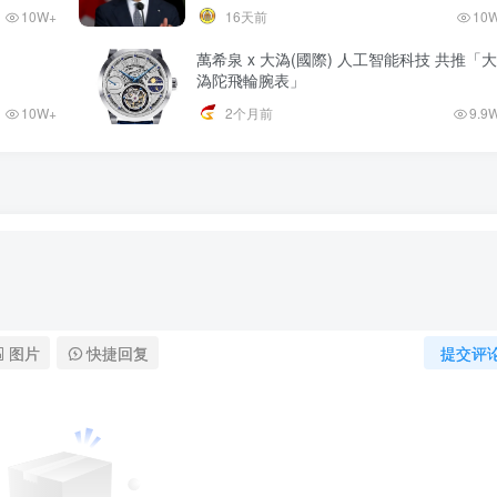
10W+
16天前
10
萬希泉 x 大溈(國際) 人工智能科技 共推「大
溈陀飛輪腕表」
10W+
2个月前
9.9
图片
快捷回复
提交评