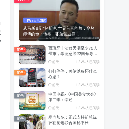
1.9W+人已阅读
的
从马斯克到“烤斯克”世界首富的脸，烧烤
定
师傅的命：他靠一张脸营业额...
中
西班牙非法移民潮至少72人
TOP2
罹难，希德意等22国领导人
签署联名信
前天
1.8W+人已阅读
打打停停，美伊以各怀什么
TOP3
心思？
前天
1.8W+人已阅读
中国电视-《中国美食大会》
TOP4
第二季：综述
前天
1.8W+人已阅读
塞内加尔：正式支持前总统
TOP5
萨勒竞选联合国秘书长