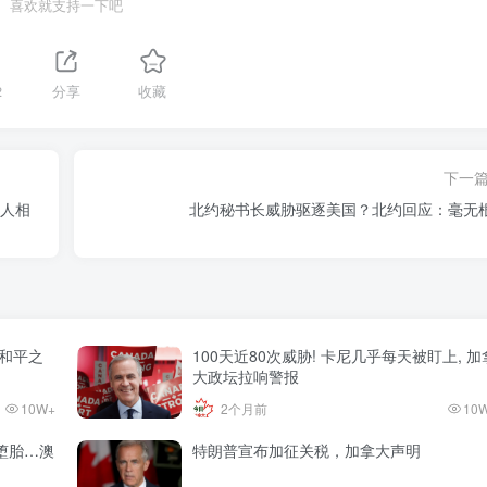
喜欢就支持一下吧
2
分享
收藏
下一
二人相
北约秘书长威胁驱逐美国？北约回应：毫无
和平之
100天近80次威胁! 卡尼几乎每天被盯上, 加
大政坛拉响警报
10W+
2个月前
10
堕胎…澳
特朗普宣布加征关税，加拿大声明