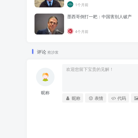
1个月前
墨西哥倒打一耙：中国害别人破产
4个月前
评论
抢沙发
昵称
昵称
表情
代码