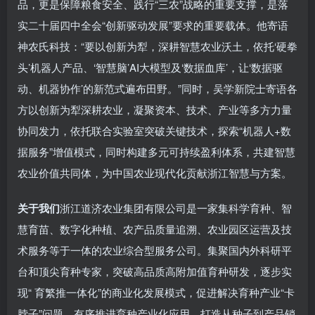
品，更是保障粮食安全、践行“三农”战略的重要支撑，是落
实二十届四中全会“创新驱动发展”要求的重要载体。他寄语
神农氏科技：“要以创新为犁，深耕智慧农业沃土，依托‘硬拳
头’机器人产品、‘智慧脑’AI大模型及‘数据血库’，让‘数据驱
动、机器协作’的新范式遍布田野。”同时，吴学新院士寄语各
方以创新为犁深耕农业，凝聚资本、技术、产业等多方力量
协同发力，依托联合实验室突破关键技术，探索“机器人+数
据服务”增值模式，同时构建多元可持续盈利体系，共建智慧
农业价值共同体，为中国农业现代化贡献浙江智慧与方案。
关于我们
浙江道济农业集团有限公司是一家集科学育种、智
慧育苗、数字化种植、农产品质量追溯、农业园区运营及技
术服务等于一体的农业综合型服务公司。集聚国内外科研平
台和顶尖育种专家，突破高品质高附加值育种研发，逐步实
现“ 育繁推一体化”的商业化发展模式，促进解决育种产业“卡
脖子”问题。有序推进育种产业化应用，打造从种子到产品销