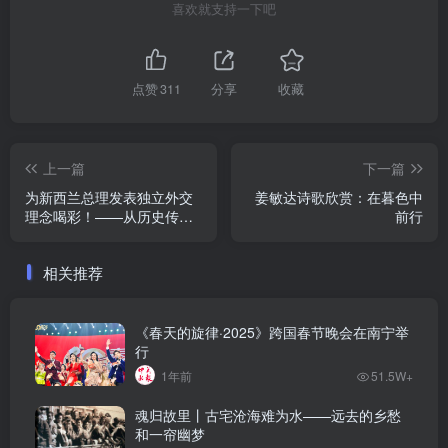
喜欢就支持一下吧
点赞
311
分享
收藏
上一篇
下一篇
为新西兰总理发表独立外交
姜敏达诗歌欣赏：在暮色中
理念喝彩！——从历史传承
前行
看新西兰“以规则为本”的和
平外交智慧
相关推荐
《春天的旋律·2025》跨国春节晚会在南宁举
行
1年前
51.5W+
魂归故里丨古宅沧海难为水——远去的乡愁
和一帘幽梦