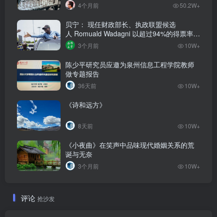
4个月前
50.2W+
贝宁： 现任财政部长、执政联盟候选
人‌ Romuald Wadagni 以超过94%的得票率当
选新任总统‌
3个月前
10W+
陈少平研究员应邀为泉州信息工程学院教师
做专题报告
36天前
10W+
《诗和远方》
8天前
10W+
《小夜曲》在笑声中品味现代婚姻关系的荒
诞与无奈
3个月前
10W+
评论
抢沙发