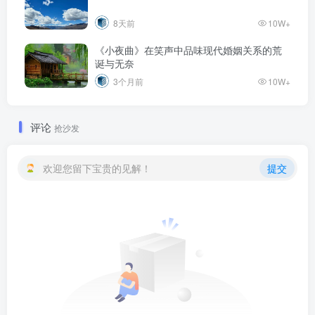
8天前
10W+
《小夜曲》在笑声中品味现代婚姻关系的荒
诞与无奈
3个月前
10W+
评论
抢沙发
欢迎您留下宝贵的见解！
提交