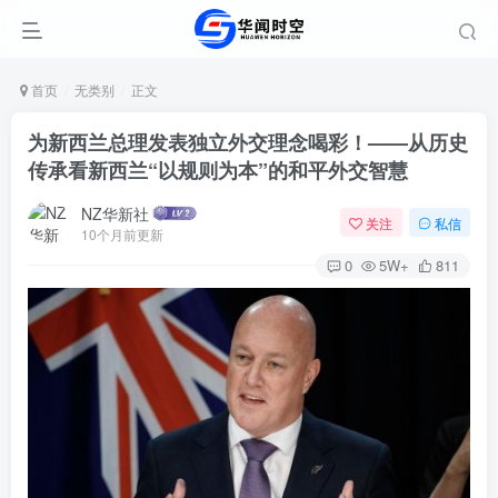
首页
无类别
正文
为新西兰总理发表独立外交理念喝彩！——从历史
传承看新西兰“以规则为本”的和平外交智慧
NZ华新社
关注
私信
10个月前更新
0
5W+
811