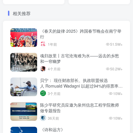
司
相关推荐
《春天的旋律·2025》跨国春节晚会在南宁举
行
1年前
51.5W+
魂归故里丨古宅沧海难为水——远去的乡愁
和一帘幽梦
4个月前
50.2W+
贝宁： 现任财政部长、执政联盟候选
人‌ Romuald Wadagni 以超过94%的得票率当
选新任总统‌
3个月前
10W+
陈少平研究员应邀为泉州信息工程学院教师
做专题报告
36天前
10W+
《诗和远方》