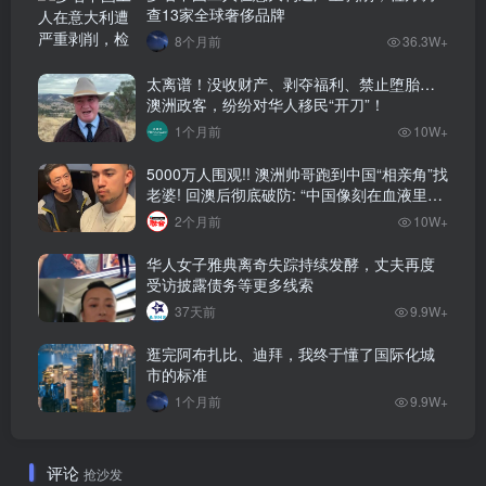
查13家全球奢侈品牌
8个月前
36.3W+
太离谱！没收财产、剥夺福利、禁止堕胎…
澳洲政客，纷纷对华人移民“开刀”！
1个月前
10W+
5000万人围观!! 澳洲帅哥跑到中国“相亲角”找
老婆! 回澳后彻底破防: “中国像刻在血液里的
家”! 全网疯狂热议…
2个月前
10W+
华人女子雅典离奇失踪持续发酵，丈夫再度
受访披露债务等更多线索
37天前
9.9W+
逛完阿布扎比、迪拜，我终于懂了国际化城
市的标准
1个月前
9.9W+
评论
抢沙发