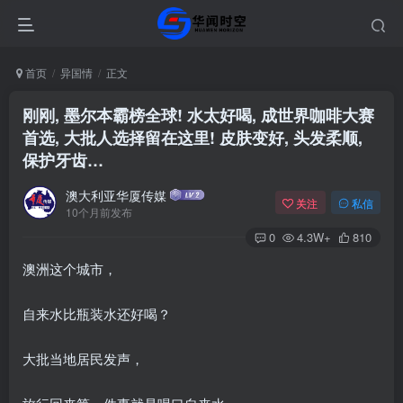
首页
异国情
正文
刚刚, 墨尔本霸榜全球! 水太好喝, 成世界咖啡大赛
首选, 大批人选择留在这里! 皮肤变好, 头发柔顺,
保护牙齿…
澳大利亚华厦传媒
关注
私信
10个月前发布
0
4.3W+
810
澳洲这个城市，
自来水比瓶装水还好喝？
大批当地居民发声，