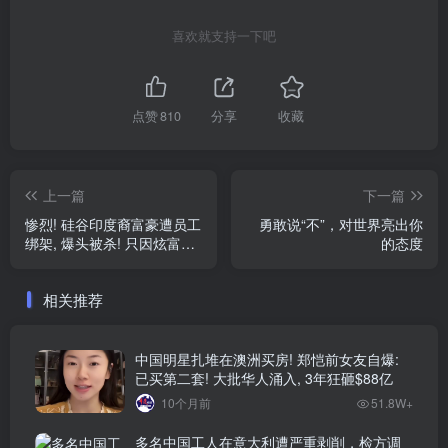
喜欢就支持一下吧
点赞
810
分享
收藏
上一篇
下一篇
惨烈! 硅谷印度裔富豪遭员工
勇敢说“不”，对世界亮出你
绑架, 爆头被杀! 只因炫富＋
的态度
羞辱手下?
相关推荐
中国明星扎堆在澳洲买房! 郑恺前女友自爆:
已买第二套! 大批华人涌入, 3年狂砸$88亿
10个月前
51.8W+
多名中国工人在意大利遭严重剥削，检方调