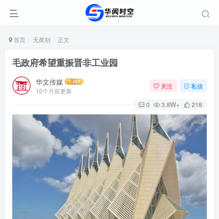
首页
无类别
正文
毛政府希望重振晋非工业园
华文传媒
关注
私信
10个月前更新
0
3.8W+
218