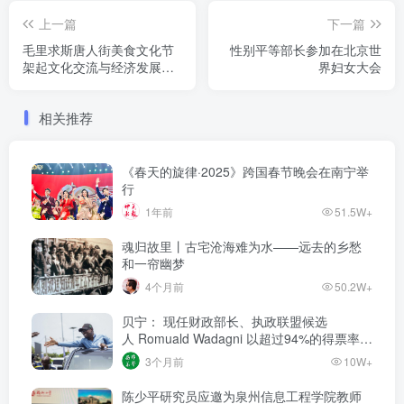
上一篇
下一篇
毛里求斯唐人街美食文化节
性别平等部长参加在北京世
架起文化交流与经济发展的
界妇女大会
美味桥梁
相关推荐
《春天的旋律·2025》跨国春节晚会在南宁举
行
1年前
51.5W+
魂归故里丨古宅沧海难为水——远去的乡愁
和一帘幽梦
4个月前
50.2W+
贝宁： 现任财政部长、执政联盟候选
人‌ Romuald Wadagni 以超过94%的得票率当
选新任总统‌
3个月前
10W+
陈少平研究员应邀为泉州信息工程学院教师