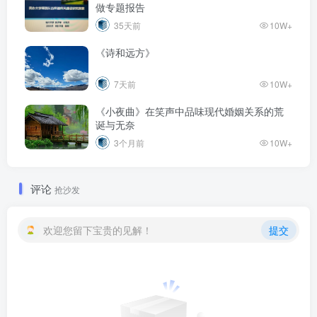
做专题报告
35天前
10W+
《诗和远方》
7天前
10W+
《小夜曲》在笑声中品味现代婚姻关系的荒
诞与无奈
3个月前
10W+
评论
抢沙发
欢迎您留下宝贵的见解！
提交