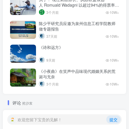
人‌ Romuald Wadagni 以超过94%的得票率当
选新任总统‌
3个月前
10W+
陈少平研究员应邀为泉州信息工程学院教师
做专题报告
37天前
10W+
《诗和远方》
9天前
10W+
《小夜曲》在笑声中品味现代婚姻关系的荒
诞与无奈
3个月前
10W+
评论
抢沙发
欢迎您留下宝贵的见解！
提交