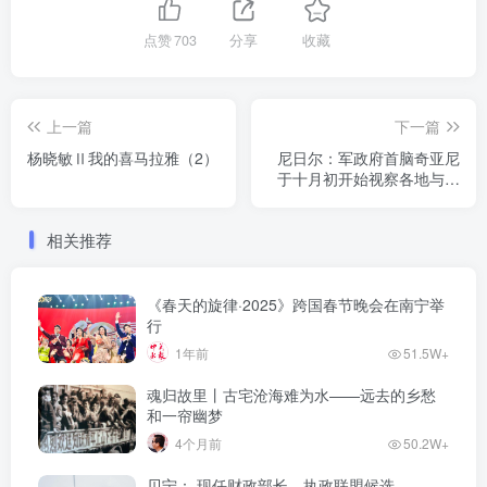
点赞
703
分享
收藏
上一篇
下一篇
杨晓敏Ⅱ我的喜马拉雅（2）
尼日尔：军政府首脑奇亚尼
于十月初开始视察各地与民
众交流
相关推荐
《春天的旋律·2025》跨国春节晚会在南宁举
行
1年前
51.5W+
魂归故里丨古宅沧海难为水——远去的乡愁
和一帘幽梦
4个月前
50.2W+
贝宁： 现任财政部长、执政联盟候选