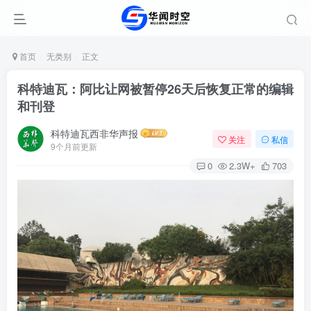
首页
无类别
正文
科特迪瓦：阿比让网被暂停26天后恢复正常的编辑
和刊登
科特迪瓦西非华声报
关注
私信
9个月前更新
0
2.3W+
703