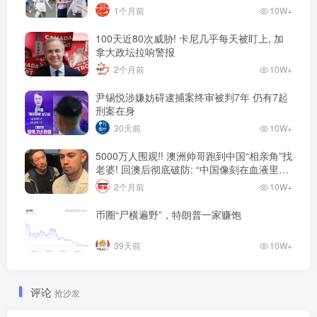
1个月前
10W+
100天近80次威胁! 卡尼几乎每天被盯上, 加
拿大政坛拉响警报
2个月前
10W+
尹锡悦涉嫌妨碍逮捕案终审被判7年 仍有7起
刑案在身
30天前
10W+
5000万人围观!! 澳洲帅哥跑到中国“相亲角”找
老婆! 回澳后彻底破防: “中国像刻在血液里的
家”! 全网疯狂热议…
2个月前
10W+
币圈“尸横遍野”，特朗普一家赚饱
39天前
10W+
评论
抢沙发