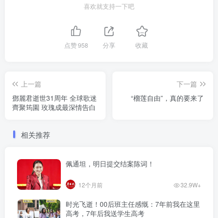
喜欢就支持一下吧
点赞
958
分享
收藏
上一篇
下一篇
鄧麗君逝世31周年 全球歌迷
“榴莲自由”，真的要来了
齊聚筠園 玫瑰成最深情告白
相关推荐
佩通坦，明日提交结案陈词！
12个月前
32.9W+
时光飞逝！00后班主任感慨：7年前我在这里
高考，7年后我送学生高考