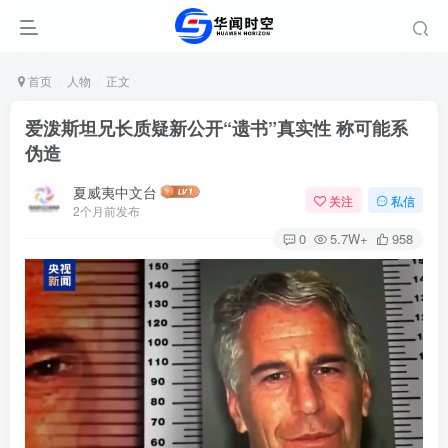
首页
人物
正文
爱泼斯坦兄长质疑新公开“遗书”真实性 称可能系
伪造
夏威夷中文台
关注
私信
2个月前发布
0
5.7W+
958