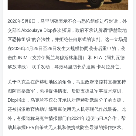
2026年5月8日，马里明确表示不会与恐怖组织进行对话‌，外
交部长Abdoulaye Diop多次强调，政府不承认所谓“萨赫勒地
区恐怖组织”的合法性，并拒绝任何形式的谈判。这一立场是
在2026年4月25日至26日发生大规模协同袭击后重申的，袭
击由‌JNIM（支持伊斯兰与穆斯林集团）‌ 和 ‌FLA（阿扎瓦德
解放阵线）‌ 联手发动，导致马里防长萨迪奥·卡马拉身亡。
关于乌克兰在萨赫勒地区的角色，马里政府指控其‌直接支持
图阿雷格叛军‌，包括提供情报、后勤支援及军事技术培训。
Diop指出，乌克兰不仅公开承认对萨赫勒武装分子的支援，
还被指派教官协助训练叛军使用无人机等现代作战装备。此
外，有报道称乌克兰情报部门自2024年起便与FLA合作，帮
助其掌握FPV自杀式无人机和便携式防空导弹的操作技术。