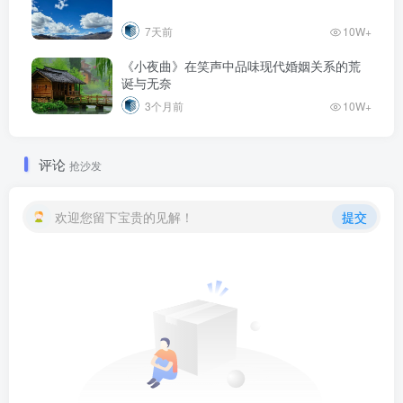
7天前
10W+
《小夜曲》在笑声中品味现代婚姻关系的荒
诞与无奈
3个月前
10W+
评论
抢沙发
欢迎您留下宝贵的见解！
提交