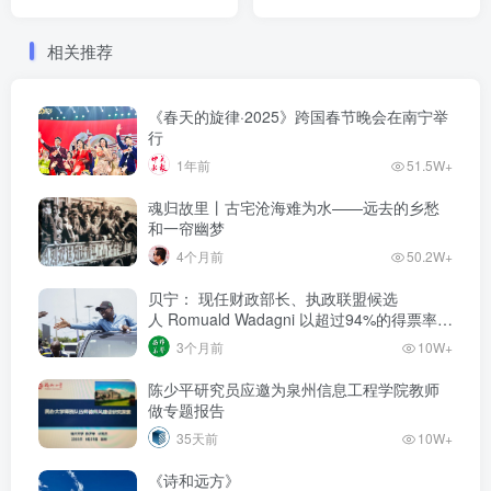
新桥梁
相关推荐
《春天的旋律·2025》跨国春节晚会在南宁举
行
1年前
51.5W+
魂归故里丨古宅沧海难为水——远去的乡愁
和一帘幽梦
4个月前
50.2W+
贝宁： 现任财政部长、执政联盟候选
人‌ Romuald Wadagni 以超过94%的得票率当
选新任总统‌
3个月前
10W+
陈少平研究员应邀为泉州信息工程学院教师
做专题报告
35天前
10W+
《诗和远方》