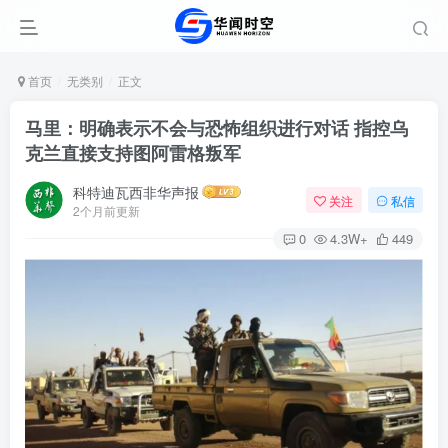
首页
无类别
正文
马里：明确表示不会与恐怖组织进行对话‌ 指控乌
克兰直接支持图阿雷格叛军‌
科特迪瓦西非华声报
关注
私信
2个月前更新
0
4.3W+
449