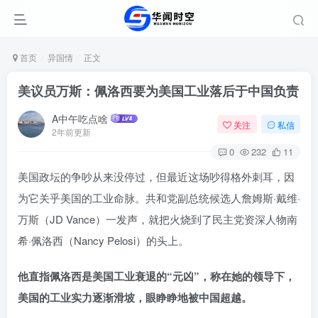
首页
异国情
正文
美议员万斯：佩洛西要为美国工业落后于中国负责
A中午吃点啥
关注
私信
2年前更新
0
232
11
美国政坛的争吵从来没停过，但最近这场吵得格外刺耳，因
为它关乎美国的工业命脉。共和党副总统候选人詹姆斯·戴维·
万斯（JD Vance）一发声，就把火烧到了民主党资深人物南
希·佩洛西（Nancy Pelosi）的头上。
他直指佩洛西是美国工业衰退的“元凶”，称在她的领导下，
美国的工业实力逐渐滑坡，眼睁睁地被中国超越。