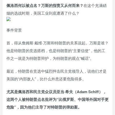
佩洛西何以被点名？万斯的指责又从何而来？
在这个充满硝
烟的选战时期，美国工业到底遭遇了什么？
事件背景
首，得从詹姆斯·戴维·万斯和特朗普的关系说起。万斯是谁？
他是特朗普的竞选搭档，也是特朗普的“主要信使”，他的工
作之一就是为特朗普辩护，为特朗普的观点“喊话”。
最近，特朗普在竞选中猛烈抨击民主党领导人，说他们才是
美国的“内部敌人”，比什么外患还要危险得多。
尤其是佩洛西和民主党众议员亚当·希夫（Adam Schiff），
这两个人被特朗普点名批评为“比俄罗斯、中国等外国对手更
危险”，因为他们主导了对特朗普的弹劾案。