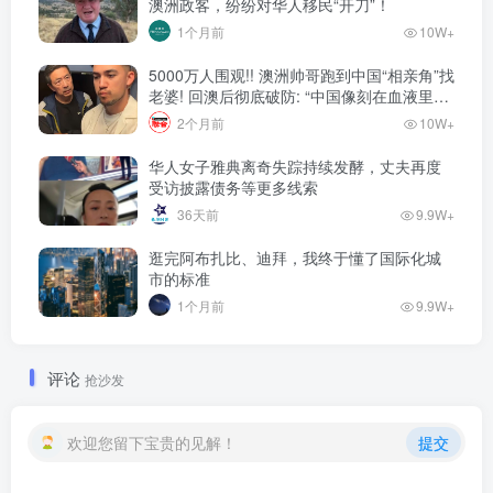
澳洲政客，纷纷对华人移民“开刀”！
1个月前
10W+
5000万人围观!! 澳洲帅哥跑到中国“相亲角”找
老婆! 回澳后彻底破防: “中国像刻在血液里的
家”! 全网疯狂热议…
2个月前
10W+
华人女子雅典离奇失踪持续发酵，丈夫再度
受访披露债务等更多线索
36天前
9.9W+
逛完阿布扎比、迪拜，我终于懂了国际化城
市的标准
1个月前
9.9W+
评论
抢沙发
欢迎您留下宝贵的见解！
提交