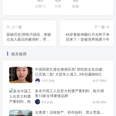
点赞
11
分享
收藏
上一篇
下一篇
探秘历史|滑铁卢战役，拿破
44岁泰娱神颜白月光终于杀
仑加入最后的赌局时，早已
回来了！曾被渣男拖累十年
是强弩之末
相关推荐
中国明星扎堆在澳洲买房! 郑恺前女友自爆:
已买第二套! 大批华人涌入, 3年狂砸$88亿
10个月前
51.8W+
多名中国工人在意大利遭严重剥削，检方调
查13家全球奢侈品牌
8个月前
36.3W+
太离谱！没收财产、剥夺福利、禁止堕胎…