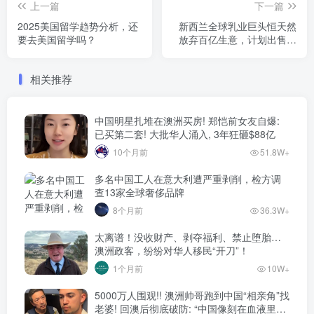
上一篇
下一篇
2025美国留学趋势分析，还
新西兰全球乳业巨头恒天然
要去美国留学吗？
放弃百亿生意，计划出售！
引发强震，波及中国市
场……
相关推荐
中国明星扎堆在澳洲买房! 郑恺前女友自爆:
已买第二套! 大批华人涌入, 3年狂砸$88亿
10个月前
51.8W+
多名中国工人在意大利遭严重剥削，检方调
查13家全球奢侈品牌
8个月前
36.3W+
太离谱！没收财产、剥夺福利、禁止堕胎…
澳洲政客，纷纷对华人移民“开刀”！
1个月前
10W+
5000万人围观!! 澳洲帅哥跑到中国“相亲角”找
老婆! 回澳后彻底破防: “中国像刻在血液里的