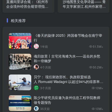
直播间里讲合规：《杭州市
沙地围垦文化孕诗篇—— 青
企业境外经营合规管理指
年文学家浙江.杭州作家理事
引》解读来了
会组团赴萧山庆丰村采风记
相关推荐
《春天的旋律·2025》跨国春节晚会在南宁举
行
1年前
51.5W+
魂归故里丨古宅沧海难为水——远去的乡愁
和一帘幽梦
4个月前
50.2W+
贝宁： 现任财政部长、执政联盟候选
人‌ Romuald Wadagni 以超过94%的得票率当
选新任总统‌
3个月前
10W+
陈少平研究员应邀为泉州信息工程学院教师
做专题报告
35天前
10W+