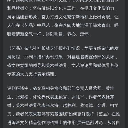
和品牌树立；坚持做好以文化人工作，在提升文化影响力、
展示福建新形象、奋力打造文化繁荣新地标上做出贡献。让
人们在《艺品》中品艺，像在八闽大地沉浸于绿水青山、呼
吸着清新空气一样，得以明目、养心、澄怀。
《艺品》杂志社社长林芝汇报办刊情况，简要介绍杂志的发
展历程、办刊举措和办刊成果，对福建省委宣传部的关怀，
省文联党组的领导和美术书法界、文艺评论界和媒体界各位
专家的大力支持表示感谢。
评刊座谈中，省文联相关协会和部门负责人吕承坚、黄坤
生、张知松，评论界代表王毅霖、罗礼平，作者代表徐东
树，美术书法界代表张永海、赵胜利、蔡清德、金晖、柯学
刃，读者代表朱荔婷等紧紧围绕“如何更好发挥《艺品》在推
进闽派文艺精品创作与传播上的作用”展开热烈讨论，从各自