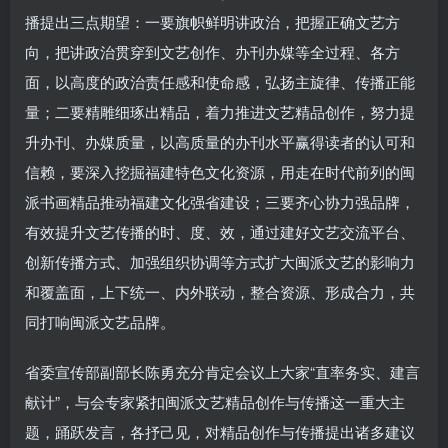
播提出三点期望：一要旗帜鲜明讲政治，把握正确文艺方
向，把讲政治贯穿到文艺创作、办刊办媒等全过程、各方
面，以高度的政治责任感和使命感，弘扬主旋律、传播正能
量；二要精雕细琢出精品，着力推进文艺精品创作，努力提
升办刊、办媒质量，以高质量的办刊水平赢得读者的认可和
信赖，要深入挖掘福建特色文化资源，用走在时代前列的闽
派书画精品推动福建文化强省建设；三要齐心协力强品牌，
有效提升文艺传播的时、度、效，通过建好文艺交流平台、
创新传播方式、加强组织协调等方式扩大闽派文艺的影响力
和覆盖面，上下统一、内外联动，整合资源、形成合力，共
同打响闽派文艺品牌。
省委宣传部副部长陈勇充分肯定会议上大家“直率务实、建言
献计”，与会专家紧扣闽派文艺精品创作与传播这一重大主
题，踊跃发言，各抒己见，对精品创作与传播提出诸多建议