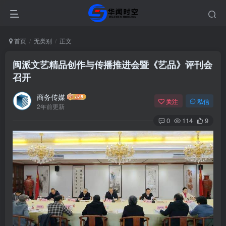
首页
无类别
正文
闽派文艺精品创作与传播推进会暨《艺品》评刊会
召开
商务传媒
关注
私信
2年前更新
0
114
9