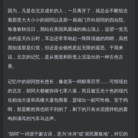
因为，凡是在北京成长的人，一旦离开了，就总会不断惦念
着那里大大小小的胡同以及那一扇扇门开向胡同的四合院。
每逢春秋佳日，我站在美国凤凰城的南山顶上，远望一览无
余的蓝天白云时，耳边还常常响起一阵阵清越的鸽哨，虽然
我知道那是幻觉，但还是会顿然惹起无限的遐思。于我来
说，北京的记忆，是从视觉和听觉上渲染出的一种古色古
香。
记忆中的胡同悠长悠长，像老茶一样醇厚芬芳……可惜现在
的北京，胡同大都被拆得七零八落，而且被五光十色的现代
化柏油大道和高楼大厦包围着，瑟缩出一副可怜相。至于鸽
哨，那是断然再也听不到的了，剩下的只有水泥搅拌机的轰
鸣和满耳的汽车马达声。
“胡同”一词源于蒙古语，意为“水井”或“居民聚集地”，对它的