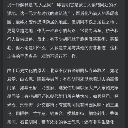
另一种解释是“胡人之同”，即言明它是蒙古人聚结同处的水
源地。这一元大都时代的建筑遗产，而后化为满人的温暖家
园，最终才变作汉满杂居的地点。但胡同不仅是居住之地，
更是穿越之地，作为一种狭小的马路，它要向马车、轿子和
行人提供出路。后来，有不少胡同就干脆叫做某某街、某某
巷。但不论是叫什么，大多是首尾与其他的街巷相连，这和
上海的里弄多是一端闭不通行不一样。
由于历史文化的原因，北京不仅有些胡同从寺庙取名，如老
君堂、白衣庵、隆福寺街等；有些胡同还显示着过去的高贵
门第，如恭王府、乃兹府、遂安伯胡同以至大户人家如史家
胡同等；有些胡同还以朝代衙门所在地为名，如兵马司、禄
米仓、刑部街、外交部街；有些胡同很有田园风味：如三里
屯、四眼井、竹竿巷、钓鱼台、樱桃斜街、烟袋斜街、香饵
胡同、石雀胡同，带有浓浓的乡土气息；还有非常生活化