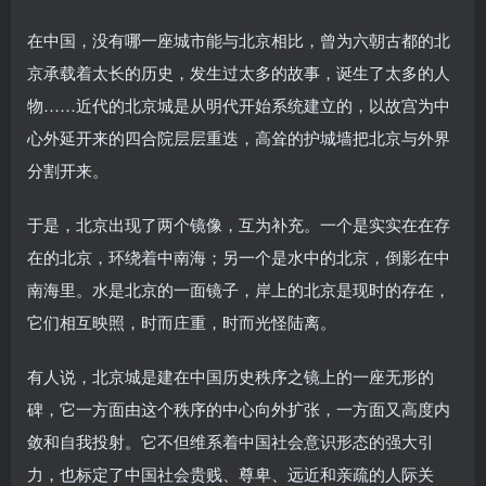
在中国，没有哪一座城市能与北京相比，曾为六朝古都的北
京承载着太长的历史，发生过太多的故事，诞生了太多的人
物……近代的北京城是从明代开始系统建立的，以故宫为中
心外延开来的四合院层层重迭，高耸的护城墙把北京与外界
分割开来。
于是，北京出现了两个镜像，互为补充。一个是实实在在存
在的北京，环绕着中南海；另一个是水中的北京，倒影在中
南海里。水是北京的一面镜子，岸上的北京是现时的存在，
它们相互映照，时而庄重，时而光怪陆离。
有人说，北京城是建在中国历史秩序之镜上的一座无形的
碑，它一方面由这个秩序的中心向外扩张，一方面又高度内
敛和自我投射。它不但维系着中国社会意识形态的强大引
力，也标定了中国社会贵贱、尊卑、远近和亲疏的人际关