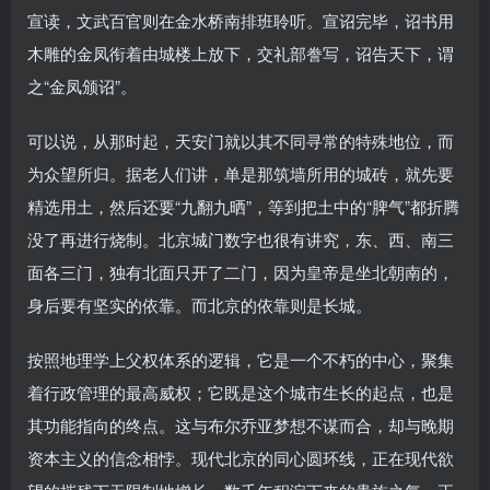
宣读，文武百官则在金水桥南排班聆听。宣诏完毕，诏书用
木雕的金凤衔着由城楼上放下，交礼部誊写，诏告天下，谓
之“金凤颁诏”。
可以说，从那时起，天安门就以其不同寻常的特殊地位，而
为众望所归。据老人们讲，单是那筑墙所用的城砖，就先要
精选用土，然后还要“九翻九晒”，等到把土中的“脾气”都折腾
没了再进行烧制。北京城门数字也很有讲究，东、西、南三
面各三门，独有北面只开了二门，因为皇帝是坐北朝南的，
身后要有坚实的依靠。而北京的依靠则是长城。
按照地理学上父权体系的逻辑，它是一个不朽的中心，聚集
着行政管理的最高威权；它既是这个城市生长的起点，也是
其功能指向的终点。这与布尔乔亚梦想不谋而合，却与晚期
资本主义的信念相悖。现代北京的同心圆环线，正在现代欲