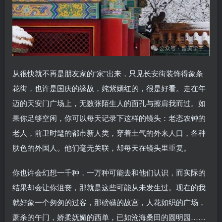
从很快就不再是朋友家的“家”出来，只见长安街装饰得象条
花街，也许是国庆的缘故，姹紫嫣红的，很是好看。走在年
迈的天安门广场上，无数张陌生人的面孔与擦肩我而过。如
果你足够空闲，你可以每天记录下这样的镜头：老态农钟的
老人，前卫时髦的都市新人类，穿着土气的外来人口，各种
肤色的外国人。他们毫无关联，却每天在镜头里重复。
你也许会幻想一千种，一万种可能去和他们认识，而实际的
结果却会让你沮丧，那就是这些可能从未发生过。现在的我
就好象一个匆匆的过客，那磅礴的故宫，人花如织的广场，
萧杀的午门，娇柔妩媚的西单，已如沧海桑田的圆明园……