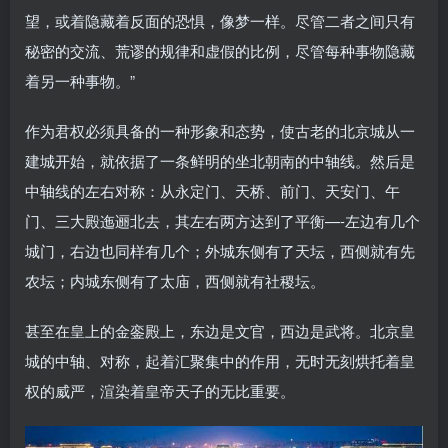
望，或着隐藏着反面的恐惧，像梦一样。尽管二者之间只有
秘密的交流、荒谬的规律和虚假的比例，尽管每种事物隐藏
着另一种事物。”
作为君权必须具备的一种形象和态势，使古老的北京城从一
建城开始，就依据了一条鲜明的坐北朝南的中轴线。然后是
中轴线的左右对称：从永定门、天桥、前门、天安门、午
门、三大殿迤逦北去，其左右两方达到了平衡—-左边有几个
城门，右边也同样有几个；外城东侧有了天坛，西侧就有先
农坛；内城东侧有了太庙，西侧就有社稷坛。
甚至在皇上的金銮殿上，东边是文官，西边是武将。北京皇
城的中轴、对称，起着汇聚集中的作用，无时无刻烘托着皇
权的威严，渲染着皇帝天子的无比重要。