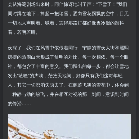
会从海淀剧场出来时，同伴惊讶地叫了声：“下雪了！”我们
同时蹲在地下，捧起一把瑞雪，洒向雪花飘飘的空中，目无
一切地大声叫着、喊着，震得那路灯都好像畏冷似的颤抖
着，若明若暗。
夜深了，我们在风雪中依偎着同行，宁静的雪夜大街和熙熙
攘攘的热闹白天形成了鲜明的对比。每一次相依、每一个眼
神，都包含了丰富的意义。我们踩出的每一步，都会让雪地
发出“喳喳”的声响，茫茫天地间，好像只有我们这对年轻
人，其它一切都消失隐去了。在飘落飞舞的雪花中，体会到
一种静与动的纷飞，并在相互对视的那一刻间，意识到时间
的停滞……