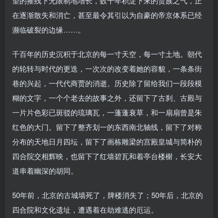
望的摧残下无限制地增长，数千年积淀下来的贵族之气，正
在逐渐散失和消亡，甚至最令其引以为自豪的帝京体系已经
濒临破裂的边缘……。
千百年的历史沉积于北京的每一寸天空，每一寸土地。朝代
的轮转与时代的更迭，一次次的改变着她的容貌，一条条街
巷的兴起，一代代商贾的消逝。历史除了留给我们一段段模
糊的文字，一个个老去的故事之外，还留下了古刹、古殿与
一片片色彩已斑驳的琉璃瓦，一蓬蓬衰草，和一扇扇曾是朱
红色的大门。留下了整齐划一的东西南北轴线，留下了对称
分布的天地日月四坛，留下了画栋雕梁的宫殿皇城与简朴的
四合院交相辉映，也留下了红墙碧瓦和着亭台楼榭，长安大
道串着幽深的胡同。
50年前，北京的古城墙死了，牌楼消失了；50年后，北京的
四合院和文化遗址，遭遇着在劫难逃的厄运。