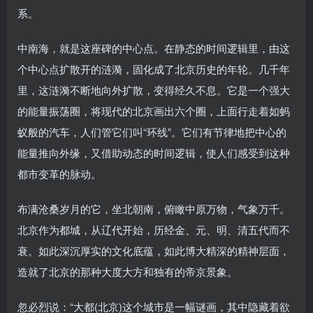
系。
中南海，就是这座碑的中心点。在静态的时间逻辑里，由这
个中心点扩散开的涟漪，固化成了北京历史的年轮。几千年
里，这涟漪不断地向外扩散，变得经久不息。它是一个强大
的能量振荡圈，将现代的北京画出六个圈，上面行走着如蚂
蚁般的汽车，人们管它们叫“环线”。它们有节律地把中心的
能量推向外缘，又借助动态的时间逻辑，使人们感受到这种
都市变革的脉动。
布满沧桑岁月的它，坐北朝南，俯瞰中原万物，气象万千。
北京作为都城，从辽代开始，历经金、元、明、清五代而不
衰。如此深沉厚实的文化底蕴，如此博大精深的精神层面，
造就了北京的那种大度大方和独有的帝京景象。
忽必烈说：“大都(北京)这个城市是一幅谜画，其中隐藏着欲