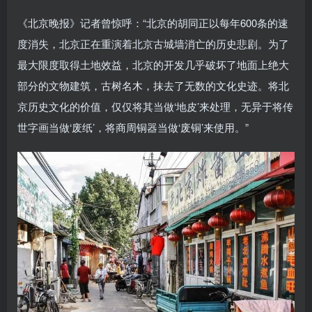
《北京晚报》记者曾惊呼：“北京的胡同正以每年600条的速
度消失，北京正在重演着北京古城墙消亡的历史悲剧。为了
最大限度取得土地效益，北京的开发几乎破坏了地面上绝大
部分的文物建筑，古树名木，抹去了无数的文化史迹。将北
京历史文化的价值，仅仅将其当做‘地皮’来处理，无异于将传
世字画当做‘废纸’，将商周铜器当做‘废铜’来使用。”