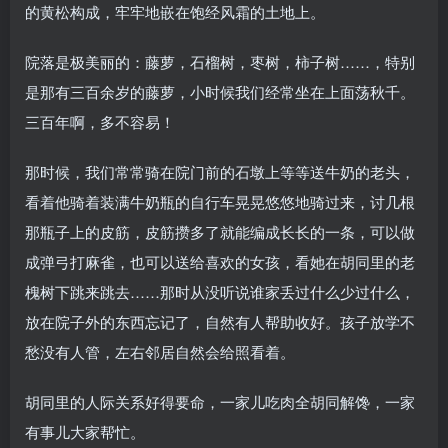
的黄松构成，牢牢地嵌在饱经风霜的土地上。
院落是极美丽的：藤萝，石榴树，枣树，柿子树……，特别
是那有三百余岁的藤萝，小时候我们经常坐在上面荡秋千。
三百年啊，多不容易！
那时候，我们常常骑在院门前的石墩上等等送牛奶的老头，
看着他骑着装满牛奶瓶的自行车晃晃悠悠地骑过来，讨几根
那瓶子上的皮筋，皮筋攒多了就能编成长长的一条，可以做
成弹弓打麻雀，也可以送给喜欢的女孩，看她在胡同里的老
槐树下跳来跳去……那时从没听说谁家丢过什么少过什么，
放在院子外的东西忘记了，自然有人帮助收好。孩子放学不
愁没有人管，左右邻居自然会给照看着。
胡同里的人际关系好得要命，一家儿吃肉全胡同解馋，一家
有事儿大家帮忙。