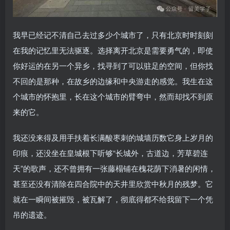
我早已经记不清自己去过多少个城市了，只有北京时时刻刻
在我的记忆里无法驱逐。选择离开北京是需要勇气的，即使
你好运的在另一个异乡，找寻到了可以驻足的空间，但你找
不回的是那种，在故乡的边缘和中央游走的感觉。我生在这
个城市的怀抱里，长在这个城市的臂弯中，然而却找不到原
来的它。
我还没来得及用手扶着长满酸枣刺的城墙历数它身上岁月的
印痕，还没坐在皇城根下听够“长城外，古道边，芳草碧连
天”的歌声，还不曾拥有一张藤榻铺在槐花荫下消暑的闲情，
甚至还没有清除在四合院中的天井里欣赏中秋月的残梦。它
就在一瞬间被摧毁，被瓦解了，彻底得都不给我留下一个凭
吊的遗迹。