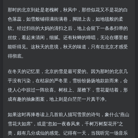
那时的北京到处是老槐树，秋风中，那些似花又不是花的白
色落蕊，如雪般铺得满街满巷，脚踏上去，如地毯般的柔
软。经过扫街的大妈的清扫之后，地上会留下一条条扫帚的
丝纹，看起来清闲，细腻。还有秋蝉的啼唱，无论在哪里都
能听得见。这秋天的意境，秋天的味道，只有在北京才感受
得彻底。
在冬天的记忆里，北京的雪是最可爱的。因为那时的北京几
乎没有污染，在枯寂的严冬里，雪纷纷扬扬地款款而来，会
使人心中掠过一阵欣喜。树枝上、屋檐下，雪花凝结着，形
成有趣的抽象图案，地上则是白茫茫一片真干净。
如果这时再捧卷读上几首前人描写雪景的诗句，象什么“燕山
雪花大如席”，或是“忽如一夜春风来，千树万树梨花开”之
类，颇有几分成仙的感觉。记得有一天，当我听完一场音乐