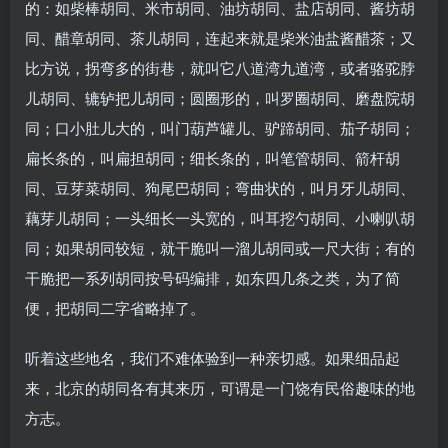
的：如柴棒胡同、米市胡同、油坊胡同、盐店胡同、酱坊胡
同、醋章胡同、茶儿胡同，连起来就是柴米油盐酱醋茶；又
比方说，拐弯多的街巷，就叫它八道湾九道湾，或者骆驼脖
儿胡同、辘轳把儿胡同；圆圈形的，叫罗圈胡同、磨盘院胡
同；口小肚儿大的，叫门葫芦罐儿、驴蹄胡同、茄子胡同；
扁长条的，叫扁担胡同；细长条的，叫笔管胡同、箭杆胡
同、豆芽菜胡同、狗尾巴胡同；弯曲状的，叫月牙儿胡同、
藕芽儿胡同；一头细长一头宽的，叫耳挖勺胡同、小喇叭胡
同；如果胡同较短，就干脆叫一溜儿胡同或一尺大街；有的
干脆把一系列胡同按号码编排，如东四几条之类，为了简
便，把胡同二字省略掉了。
听着这些地名，我们不难体验到一种亲切感。如果细品起
来，北京的胡同各有其来历，可谓是一门饶有民俗趣味的地
方志。