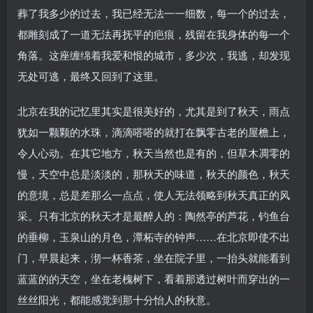
葬了我多少的过去，我已经无法一一细数，每一个的过去，
都雕刻成了一道无法再抚平的疤痕，残留在我身体的每一个
角落。这座缠绵着我爱和恨的城市，多少次，我逃，却发现
无处可逃，最终又回到了这里。
北京在我的记忆里其实是很美好的，尤其是到了秋天，雨点
犹如一颗颗的水珠，滴滴嗒嗒的就打在飘零古老的屋檐上，
令人心动。在其它地方，秋天当然也是有的，但草木凋零的
慢，天空中总是淡淡的，那秋天的味道，秋天的颜色，秋天
的意境，总是差那么一点点，使人无法领略到秋天真正的风
采。只有北京的秋天才是最醉人的：陶然亭的芦花，钓鱼台
的垂柳，玉泉山的月色，潭柘寺的钟声……在北京即使不出
门，早晨起来，沏一杯香茶，坐在院子里，一抬头就能看到
蓝蓝的的天空，坐在老槐树下，看着那透过树叶而穿出的一
丝丝阳光，都能感觉到那十分怡人的秋意。