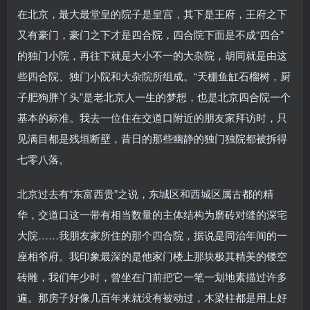
在北京，最大最堂皇的院子是皇宫，其下是王府，王府之下
又有豪门，豪门之下才是四合院，四合院下面是不成“四合”
的独门小院，再往下就是大小不一的大杂院，胡同就是由这
些四合院、独门小院和大杂院所组成。“天棚鱼缸石榴树，厨
子肥狗胖丫头”是老北京人一生的梦想，也是北京四合院一个
基本的标准。我去一位住在交道口附近的朋友家拜访时，只
见满目都是残垣断壁，昔日的那些幽静的独门独院都被拆得
七零八落。
北京过去有“东富西贵”之说，东城区和西城区属古都的精
华，交道口这一带有相当数量的主体结构为磨砖对缝的深宅
大院……我朋友家所住的那个四合院，据说是同治年间的一
座相爷府。我印象最深的是他家门楼上那块极其精美的镂空
砖雕，我们年少时，曾坐在门前把它一笔一划地素描过许多
遍。那房子好像几百年来就没有被动过，木梁柱都是用上好