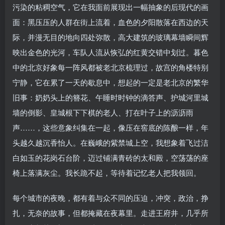
污染的粘稠空气，它在我面前展现出一幅抽象的后现代的画
面：黑压压的人群在街上流着，血色的夕阳散落在西边的天
际，并漫无目的地向四处弥散，高大建筑的玻璃幕墙瞬间辉
映出金色的光河，车队人流从恢弘的红黄交错中划过。暮色
中的北京好象每一阵风都被老北京梳理过，故宫的角楼特别
宁静，它在累了一天的歇息中，想起的一定是老北京的繁华
旧事：奶奶头上的簪花、午睡时时钟的滴答声、护城河里城
墙的倒影、皇城根下下棋的老人、打在叶子上的沥沥雨
声……，这些意象纠集在一起，像压在窖底的陈酿一样，年
头越久越沉香怡人。在巍峨的紫禁城上空，我想象着飞过洁
白如玉的花岗石台阶，迈过铺满青砖的太和殿，空荡荡的座
椅上落满灰尘。我长跪不起，等待着记忆老人把我领回。
每个城市的夜晚，都有着与众不同的压迫，冲突，政治，挣
扎，无奈的故事，但都掩藏在夜幕里。走进王府井，几乎所