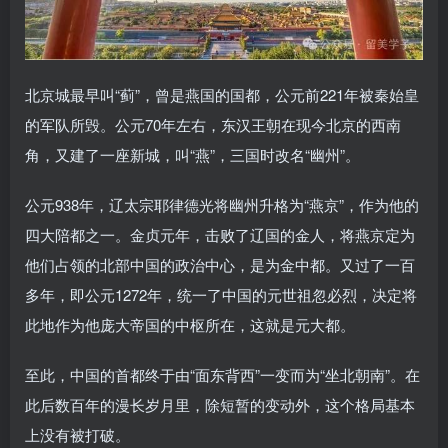
北京城最早叫“蓟”，曾是燕国的国都，公元前221年被秦始皇
的军队所毁。公元70年左右，东汉王朝在现今北京的西南
角，又建了一座新城，叫“燕”，三国时改名“幽州”。
公元938年，辽太宗耶律德光将幽州升格为“燕京”，作为他的
四大陪都之一。金贞元年，击败了辽国的金人，将燕京定为
他们占领的北部中国的政治中心，是为金中都。又过了一百
多年，即公元1272年，统一了中国的元世祖忽必烈，决定将
此地作为他庞大帝国的中枢所在，这就是元大都。
至此，中国的首都终于由“面东背西”一变而为“坐北朝南”。在
此后数百年的漫长岁月里，除短暂的变动外，这个格局基本
上没有被打破。