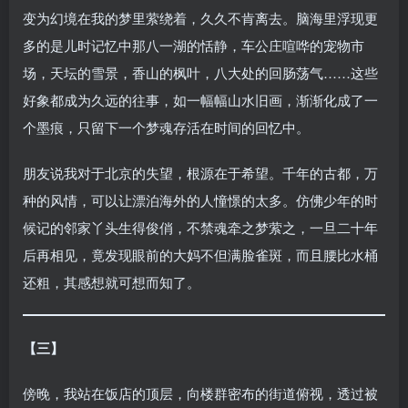
变为幻境在我的梦里萦绕着，久久不肯离去。脑海里浮现更
多的是儿时记忆中那八一湖的恬静，车公庄喧哗的宠物市
场，天坛的雪景，香山的枫叶，八大处的回肠荡气……这些
好象都成为久远的往事，如一幅幅山水旧画，渐渐化成了一
个墨痕，只留下一个梦魂存活在时间的回忆中。
朋友说我对于北京的失望，根源在于希望。千年的古都，万
种的风情，可以让漂泊海外的人憧憬的太多。仿佛少年的时
候记的邻家丫头生得俊俏，不禁魂牵之梦萦之，一旦二十年
后再相见，竟发现眼前的大妈不但满脸雀斑，而且腰比水桶
还粗，其感想就可想而知了。
【三】
傍晚，我站在饭店的顶层，向楼群密布的街道俯视，透过被