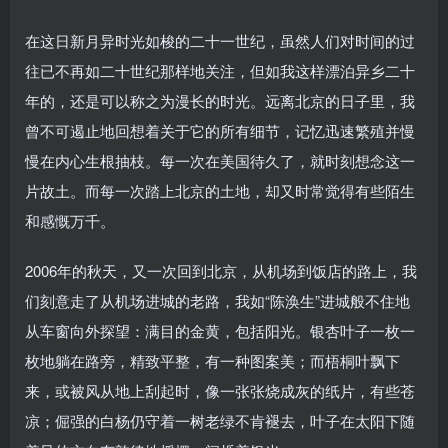
在这日新月异时光如梭的二十一世纪，虽然人们对时间的过
往已不再如二十世纪那样地关注，但如我这样漂泊异乡二十
年的，还是可以称之为漫长的时光。远离北京的日子里，我
曾不可遏止地回想着关于它的所有细节，记忆迅速繁殖并慢
慢在内心生根抽枝。每一次在美国待久了，就时刻想念这一
片故土。而每一次踏上北京的土地，却又时常觉得有些陌生
和感慨万千。
2006年的秋天，又一次回到北京，从机场到饭店的路上，我
们刻意走了从机场进城的老路，我如“陈涣生”进城般不住地
从车窗向外探望：满目的金黄，包括阳光。银杏叶子一枚一
枚地躺在路旁，精致平整，有一种图案美；而梧桐叶飘下
来，或被风从地上刮起时，像一张张烧成灰的纸片，有些苍
凉；倔强的白杨仍守着一树老绿不肯褪去，叶子在太阳下随