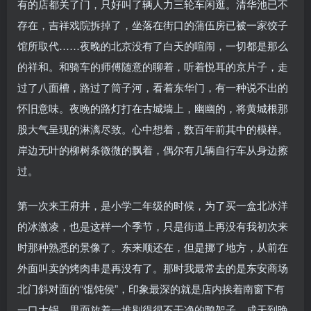
有的店都关了门，只好叫了辆人力三轮车闲逛。清华池已不
存在，吉祥戏院拆掉了，坐落在街口的蒲伍房已被一家饺子
馆所取代……夜晚的北京没有了白天的喧闹，一切都是那么
的祥和。和骑车的师傅随意的聊着，听着悦耳的京片子，走
过了八面槽，路过了筒子河，看着东华门，有一种说不出的
怀旧意味。夜晚的路灯打在古城墙上，幽幽的，将黄城根那
股大气呈现的淋漓尽致。心中想着，数百年前其中的模样。
岸边无叶的柳树条微微的飘着，偶尔有几辆自行车从身边擦
过。
第一次来王府井，是小学二年级的时候，为了买一盒北冰洋
的冰激凌，也是这样一个季节，只是街道上再没有我初次来
时那种熟悉的景像了。东来顺还在，但是挪了地方，从前在
外面叫卖的烤肉串是再没有了。那时我最常去的是东安商场
北门斜对面的“馄饨侯”，印象最深的就是店内挨着南窗下有
一口大锅，里面放着一堆剔得很不干净的鸭架子，成天到晚