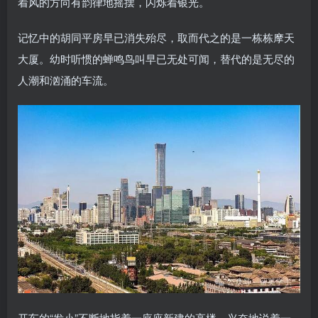
着风的方向有韵律地摇摆，闪烁着银光。
记忆中的胡同平房早已消失殆尽，取而代之的是一栋栋摩天
大厦。幼时听惯的蝉鸣鸟叫早已无处可闻，替代的是无尽的
人潮和汹涌的车流。
开车的“发小”不断地指着一座座新建的高楼，兴奋地说着一