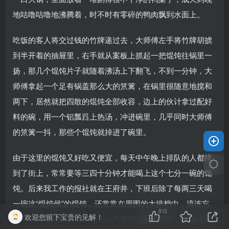
地咕噜咕噜地沸腾着，时不时有零碎的鸭肉飘到水面上。
吃饭的客人将交过钱的竹牌递过去，大师傅左手将竹牌胡掳
到半开着的抽屉里，右手就从案板上抓起一把馄饨往锅里一
扬，那几个馄饨片子就随着沸汤上下翻飞，不到一分钟，大
师傅拿起一个足有锅盖那么大的笊篱，在锅里很随意地搅和
两下，居然就把四散的馄饨全部收容，边上的伙计拿过配好
料的碗，用一个铝瓢舀上热汤，冲进碗里，几乎同时大师傅
的笊篱一抖，那些个馄饨就掉进了碗里。
由于这里的馄饨又好吃又便宜，每天中午晚上排队的人都排
到了街上，常常要等三四十分钟才能喝上这个七分一碗的馄
饨。后来我工作的报社就在王府井，下班后除了每两三天喝
一碗这“馄饨侯”的馄饨，还常常在周围的大排档中，流连忘
813
欢迎您留下宝贵的见解！
返。把青春的热情，消化在热气腾腾的吆喝声中，浸泡冰镇