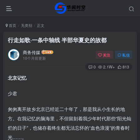
首页
无类别
正文
行走如歌·一条中轴线 半部华夏史的故都
商务传媒
关注
私信
10个月前更新
0
2.1W+
813
北京记忆
少君
匆匆离开故乡北京已经近二十年了，那是我从小生长的地
方。在我记忆的脑海里，不但留刻着我少年时代那些“阳光灿
烂的日子”，也储存着终生都无法忘怀的“血色浪漫”的青春时
光……。