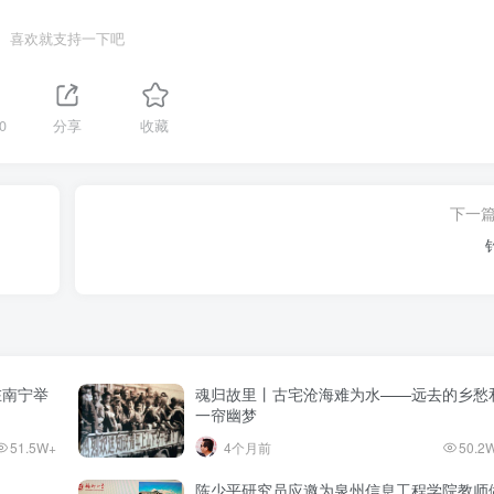
喜欢就支持一下吧
0
分享
收藏
下一
在南宁举
魂归故里丨古宅沧海难为水——远去的乡愁
一帘幽梦
51.5W+
4个月前
50.2
陈少平研究员应邀为泉州信息工程学院教师