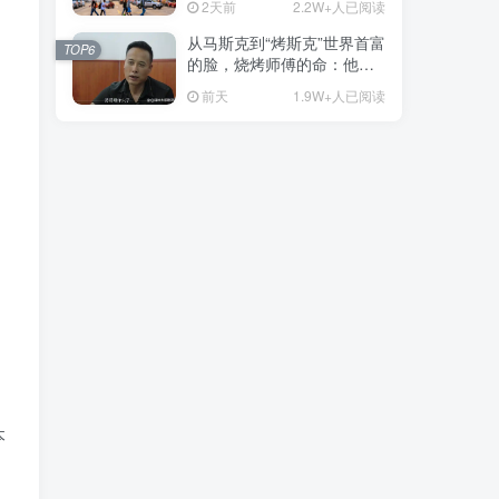
2天前
2.2W+人已阅读
从马斯克到“烤斯克”世界首富
TOP6
的脸，烧烤师傅的命：他靠
一张脸营业额翻4倍
前天
1.9W+人已阅读
、
本