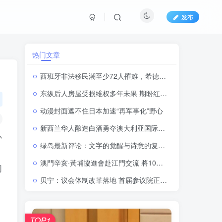
发布
热门文章
西班牙非法移民潮至少72人罹难，希德意等22国领导人签署联名信
东纵后人房屋受损维权多年未果 期盼红色社团发声纾解安居难题
动漫封面遮不住日本加速“再军事化”野心
新西兰华人酿造白酒勇夺澳大利亚国际酒水大奖赛金奖一一连续三年获奖，实现铜奖、银奖到金奖的历史性跨越
办
绿岛最新评论：文字的觉醒与诗意的复甦 ——桂清扬与满涛两代翻译家的灵魂共振
澳門辛亥·黃埔協進會赴江門交流 將10月舉辦口述歷史座談會
司
贝宁：议会体制改革落地 首届参议院正式揭牌运行
TOP1