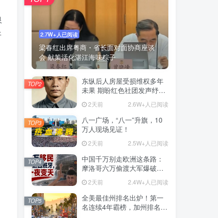
良
开
2.7W+人已阅读
梁春红出席粤商・省长面对面协商座谈
会 献策活化湛江海味粽子
东纵后人房屋受损维权多年
TOP2
未果 期盼红色社团发声纾解
安居难题
2天前
2.6W+人已阅读
八一广场，“八一”升旗，10
TOP3
万人现场见证！
2天前
2.5W+人已阅读
中国千万别走欧洲这条路：
TOP4
摩洛哥六万偷渡大军爆破西
班牙，欧洲移民问题何解？
2天前
2.4W+人已阅读
全美最佳州排名出炉！第一
TOP5
名连续4年霸榜，加州排名让
人意外