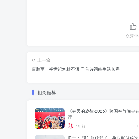
点赞
63
上一篇
董胜军：半世纪笔耕不辍 千首诗词绘生活长卷
相关推荐
《春天的旋律·2025》跨国春节晚会
行
1年前
贝宁： 现任财政部长、执政联盟候选