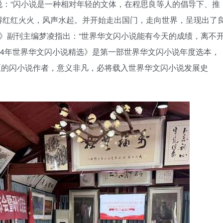
说：“闪小说是一种相对年轻的文体，在程思良等人的倡导下、推
得红红火火，风声水起。并开始走出国门，走向世界，呈现出了
报》副刊主编梦凌指出：“世界华文闪小说能有今天的成绩，离不
24年世界华文闪小说精选》是第一部世界华文闪小说年度选本，
地区的闪小说作者，意义非凡，必将载入世界华文闪小说发展史