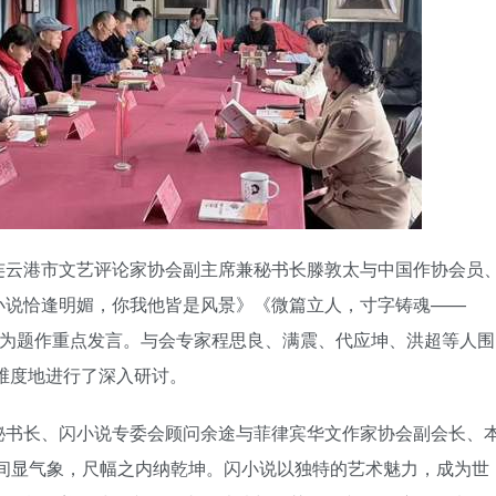
连云港市文艺评论家协会副主席兼秘书长滕敦太与中国作协会员
小说恰逢明媚，你我他皆是风景》《微篇立人，寸字铸魂——
微》为题作重点发言。与会专家程思良、满震、代应坤、洪超等人围
多维度地进行了深入研讨。
秘书长、闪小说专委会顾问余途与菲律宾华文作家协会副会长、
之间显气象，尺幅之内纳乾坤。闪小说以独特的艺术魅力，成为世